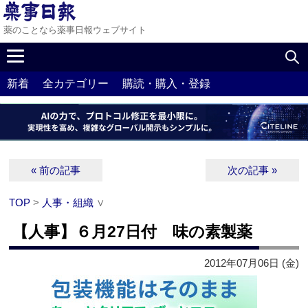
薬のことなら薬事日報ウェブサイト
新着
全カテゴリー
購読・購入・登録
« 前の記事
次の記事 »
TOP
>
人事・組織
∨
【人事】６月27日付 味の素製薬
2012年07月06日 (金)