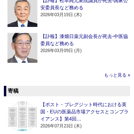
【訃報】松本純元衆院議員が死去‐国家公
安委員長など務める
2026年03月19日 (木)
【訃報】漆畑日薬元副会長が死去‐中医協
委員など務める
2026年03月09日 (月)
もっと見る »
寄稿
【ポスト・ブレグジット時代における英
国・EUの医薬品市場アクセスとコンプラ
イアンス】第4回…
2026年07月23日 (木)