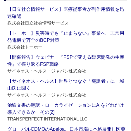
【日立社会情報サービス】医療従事者が副作用情報を迅
速確認
株式会社日立社会情報サービス
【トーホー】災害時でも『止まらない』事業へ 非常用
発電機で万全のBCP対策
株式会社トーホー
【開催報告】ウェビナー『FSPで変える臨床開発の生産
性』で振り返るFSP戦略
サイネオス・ヘルス・ジャパン株式会社
【サイネオス・ヘルス】世界とつなぐ「翻訳者」に 城
山氏に聞く
サイネオス・ヘルス・ジャパン株式会社
治験文書の翻訳・ローカライゼーションにAIをどれだけ
導入できるかーその[2]
TRANSPERFECT INTERNATIONAL LLC
グローバルCDMOのApeloa、日本市場に本格展開し医薬