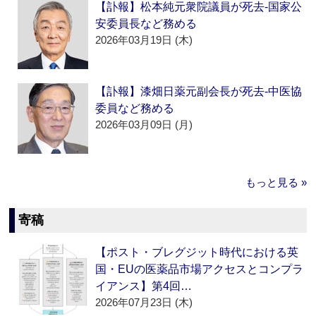
【訃報】松本純元衆院議員が死去‐国家公
安委員長など務める
2026年03月19日 (木)
【訃報】漆畑日薬元副会長が死去‐中医協
委員など務める
2026年03月09日 (月)
もっと見る »
寄稿
【ポスト・ブレグジット時代における英
国・EUの医薬品市場アクセスとコンプラ
イアンス】第4回…
2026年07月23日 (木)