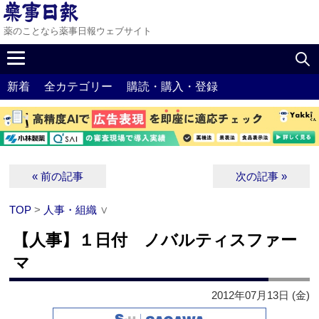
薬のことなら薬事日報ウェブサイト
新着
全カテゴリー
購読・購入・登録
« 前の記事
次の記事 »
TOP
>
人事・組織
∨
【人事】１日付 ノバルティスファー
マ
2012年07月13日 (金)