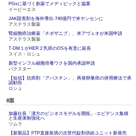
PGxに基づく創薬でメディピックと協業
イーピーエス
JAK阻害剤を海外導出‐740億円で米ヤンセンに
アステラス製薬
腎細胞癌治療薬「チボザニブ」、米アヴェオが米国申請
アステラス製薬
T‐DM１がHER２乳癌のOSを有意に延長
スイス・ロシュ
新型インフル細胞培養ワクを国内承認申請
バクスター
【短信】抗癌剤「アバスチン」、再発卵巣癌の併用療法で承
認勧告
ロシュ
8面
加藤社長「漢方のビジネスモデルを開拓」‐エビデンス集積
と生産体制強化へ
ツムラ
【新製品】PTP直接装填の次世代錠剤供給ユニット新発売