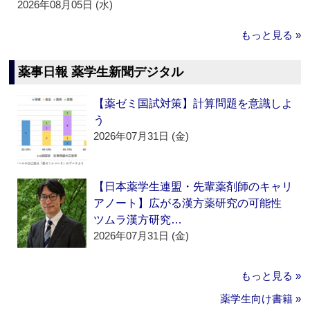
2026年08月05日 (水)
もっと見る »
薬事日報 薬学生新聞デジタル
【薬ゼミ国試対策】計算問題を意識しよ
う
2026年07月31日 (金)
【日本薬学生連盟・先輩薬剤師のキャリ
アノート】広がる漢方薬研究の可能性
ツムラ漢方研究…
2026年07月31日 (金)
もっと見る »
薬学生向け書籍 »