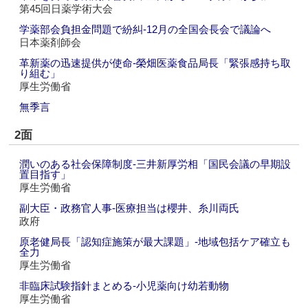
第45回日薬学術大会
学薬部会負担金問題で紛糾‐12月の全国会長会で議論へ
日本薬剤師会
革新薬の迅速提供が使命‐榮畑医薬食品局長「緊張感持ち取
り組む」
厚生労働省
無季言
2面
潤いのある社会保障制度‐三井新厚労相「国民会議の早期設
置目指す」
厚生労働省
副大臣・政務官人事‐医療担当は櫻井、糸川両氏
政府
原老健局長「認知症施策が最大課題」‐地域包括ケア確立も
全力
厚生労働省
非臨床試験指針まとめる‐小児薬向け幼若動物
厚生労働省