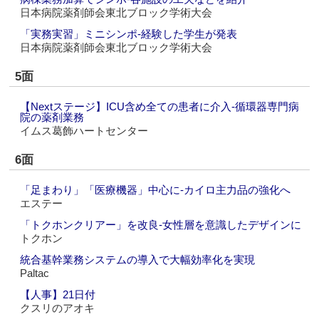
日本病院薬剤師会東北ブロック学術大会
「実務実習」ミニシンポ‐経験した学生が発表
日本病院薬剤師会東北ブロック学術大会
5面
【Nextステージ】ICU含め全ての患者に介入‐循環器専門病
院の薬剤業務
イムス葛飾ハートセンター
6面
「足まわり」「医療機器」中心に‐カイロ主力品の強化へ
エステー
「トクホンクリアー」を改良‐女性層を意識したデザインに
トクホン
統合基幹業務システムの導入で大幅効率化を実現
Paltac
【人事】21日付
クスリのアオキ