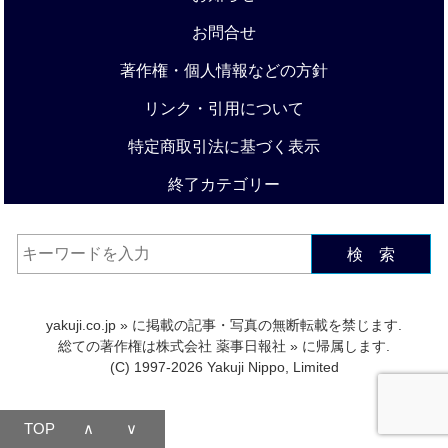
お問合せ
著作権・個人情報などの方針
リンク・引用について
特定商取引法に基づく表示
終了カテゴリー
検 索
yakuji.co.jp
» に掲載の記事・写真の無断転載を禁じます.
総ての著作権は
株式会社 薬事日報社
» に帰属します.
(C) 1997-2026 Yakuji Nippo, Limited
TOP
∧
∨