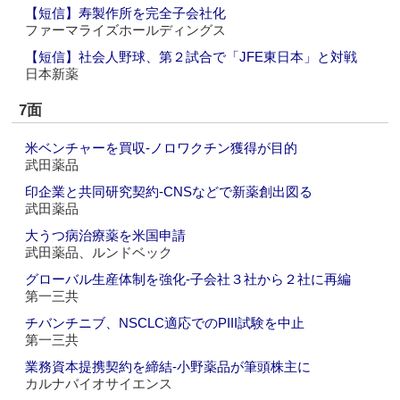
【短信】寿製作所を完全子会社化
ファーマライズホールディングス
【短信】社会人野球、第２試合で「JFE東日本」と対戦
日本新薬
7面
米ベンチャーを買収‐ノロワクチン獲得が目的
武田薬品
印企業と共同研究契約‐CNSなどで新薬創出図る
武田薬品
大うつ病治療薬を米国申請
武田薬品、ルンドベック
グローバル生産体制を強化‐子会社３社から２社に再編
第一三共
チバンチニブ、NSCLC適応でのPIII試験を中止
第一三共
業務資本提携契約を締結‐小野薬品が筆頭株主に
カルナバイオサイエンス