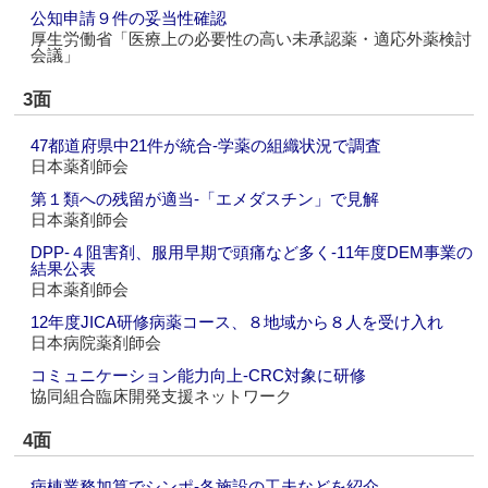
公知申請９件の妥当性確認
厚生労働省「医療上の必要性の高い未承認薬・適応外薬検討
会議」
3面
47都道府県中21件が統合‐学薬の組織状況で調査
日本薬剤師会
第１類への残留が適当‐「エメダスチン」で見解
日本薬剤師会
DPP‐４阻害剤、服用早期で頭痛など多く‐11年度DEM事業の
結果公表
日本薬剤師会
12年度JICA研修病薬コース、８地域から８人を受け入れ
日本病院薬剤師会
コミュニケーション能力向上‐CRC対象に研修
協同組合臨床開発支援ネットワーク
4面
病棟業務加算でシンポ‐各施設の工夫などを紹介