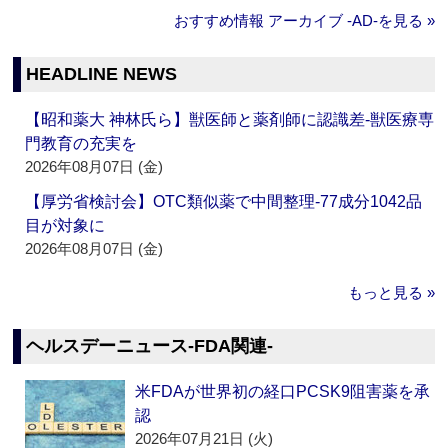
おすすめ情報 アーカイブ ‐AD‐を見る »
HEADLINE NEWS
【昭和薬大 神林氏ら】獣医師と薬剤師に認識差‐獣医療専
門教育の充実を
2026年08月07日 (金)
【厚労省検討会】OTC類似薬で中間整理‐77成分1042品
目が対象に
2026年08月07日 (金)
もっと見る »
ヘルスデーニュース‐FDA関連‐
米FDAが世界初の経口PCSK9阻害薬を承
認
2026年07月21日 (火)