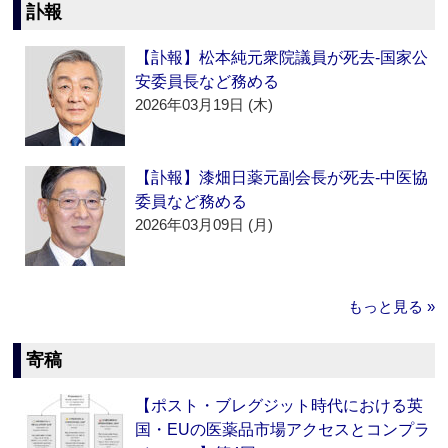
訃報
【訃報】松本純元衆院議員が死去‐国家公
安委員長など務める
2026年03月19日 (木)
【訃報】漆畑日薬元副会長が死去‐中医協
委員など務める
2026年03月09日 (月)
もっと見る »
寄稿
【ポスト・ブレグジット時代における英
国・EUの医薬品市場アクセスとコンプラ