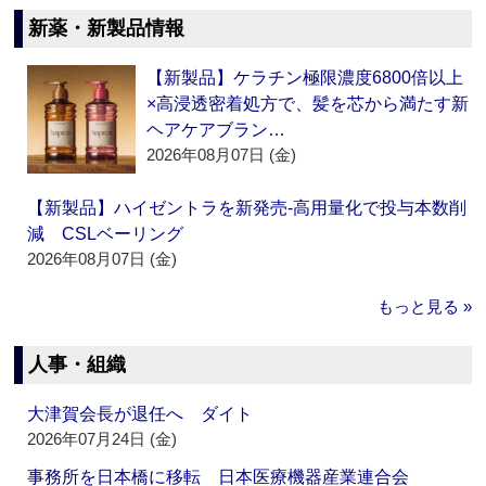
新薬・新製品情報
【新製品】ケラチン極限濃度6800倍以上
×高浸透密着処方で、髪を芯から満たす新
ヘアケアブラン…
2026年08月07日 (金)
【新製品】ハイゼントラを新発売‐高用量化で投与本数削
減 CSLベーリング
2026年08月07日 (金)
もっと見る »
人事・組織
大津賀会長が退任へ ダイト
2026年07月24日 (金)
事務所を日本橋に移転 日本医療機器産業連合会