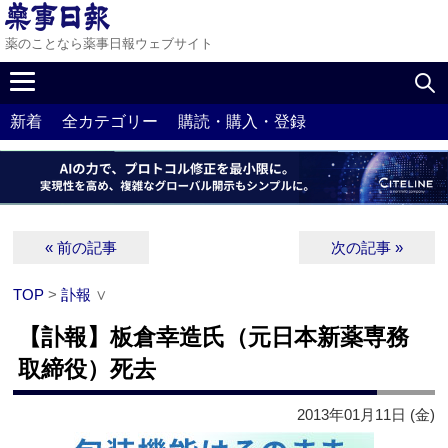
薬のことなら薬事日報ウェブサイト
新着
全カテゴリー
購読・購入・登録
« 前の記事
次の記事 »
TOP
>
訃報
∨
【訃報】板倉幸造氏（元日本新薬専務
取締役）死去
2013年01月11日 (金)