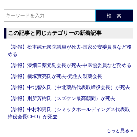
検 索
この記事と同じカテゴリーの新着記事
【訃報】松本純元衆院議員が死去‐国家公安委員長など務
める
【訃報】漆畑日薬元副会長が死去‐中医協委員など務める
【訃報】横塚實亮氏が死去‐元住友製薬会長
【訃報】中北智久氏（中北薬品代表取締役会長）が死去
【訃報】別所芳樹氏（スズケン最高顧問）が死去
【訃報】中村和男氏（シミックホールディングス代表取
締役会長CEO）が死去
もっと見る »