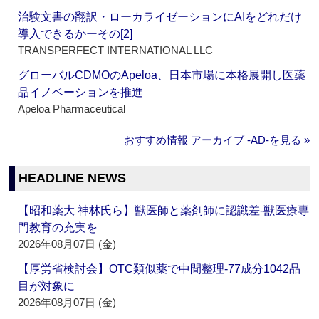
治験文書の翻訳・ローカライゼーションにAIをどれだけ
導入できるかーその[2]
TRANSPERFECT INTERNATIONAL LLC
グローバルCDMOのApeloa、日本市場に本格展開し医薬
品イノベーションを推進
Apeloa Pharmaceutical
おすすめ情報 アーカイブ ‐AD‐を見る »
HEADLINE NEWS
【昭和薬大 神林氏ら】獣医師と薬剤師に認識差‐獣医療専
門教育の充実を
2026年08月07日 (金)
【厚労省検討会】OTC類似薬で中間整理‐77成分1042品
目が対象に
2026年08月07日 (金)