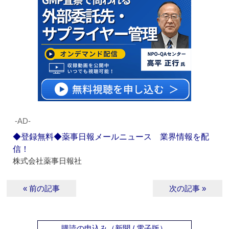
‐AD‐
◆登録無料◆薬事日報メールニュース 業界情報を配
信！
株式会社薬事日報社
« 前の記事
次の記事 »
購読の申込み（新聞 / 電子版）