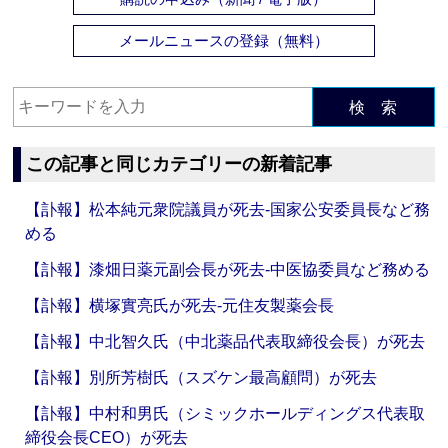
メールニュースの登録（無料）
検 索
この記事と同じカテゴリーの新着記事
【訃報】松本純元衆院議員が死去‐国家公安委員長など務
める
【訃報】漆畑日薬元副会長が死去‐中医協委員など務める
【訃報】横塚實亮氏が死去‐元住友製薬会長
【訃報】中北智久氏（中北薬品代表取締役会長）が死去
【訃報】別所芳樹氏（スズケン最高顧問）が死去
【訃報】中村和男氏（シミックホールディングス代表取
締役会長CEO）が死去