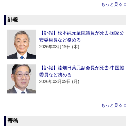
もっと見る »
訃報
【訃報】松本純元衆院議員が死去‐国家公
安委員長など務める
2026年03月19日 (木)
【訃報】漆畑日薬元副会長が死去‐中医協
委員など務める
2026年03月09日 (月)
もっと見る »
寄稿