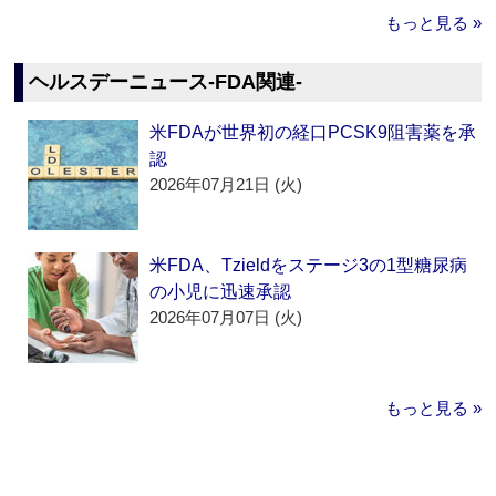
もっと見る »
ヘルスデーニュース‐FDA関連‐
米FDAが世界初の経口PCSK9阻害薬を承
認
2026年07月21日 (火)
米FDA、Tzieldをステージ3の1型糖尿病
の小児に迅速承認
2026年07月07日 (火)
もっと見る »