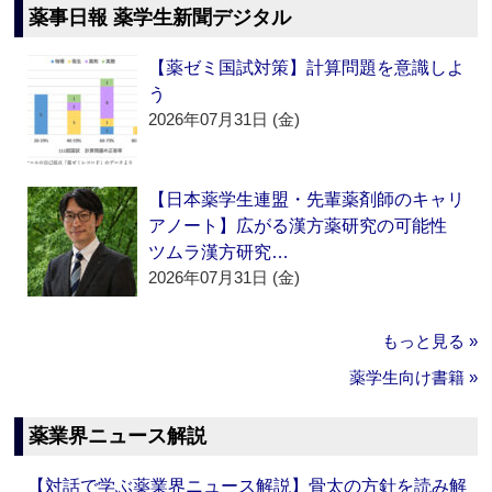
薬事日報 薬学生新聞デジタル
【薬ゼミ国試対策】計算問題を意識しよ
う
2026年07月31日 (金)
【日本薬学生連盟・先輩薬剤師のキャリ
アノート】広がる漢方薬研究の可能性
ツムラ漢方研究…
2026年07月31日 (金)
もっと見る »
薬学生向け書籍 »
薬業界ニュース解説
【対話で学ぶ薬業界ニュース解説】骨太の方針を読み解