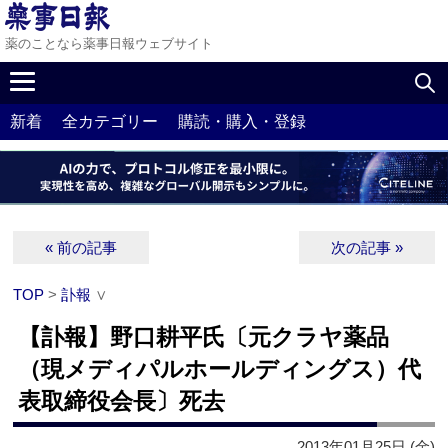
薬のことなら薬事日報ウェブサイト
新着
全カテゴリー
購読・購入・登録
« 前の記事
次の記事 »
TOP
>
訃報
∨
【訃報】野口耕平氏〔元クラヤ薬品
（現メディパルホールディングス）代
表取締役会長〕死去
2013年01月25日 (金)