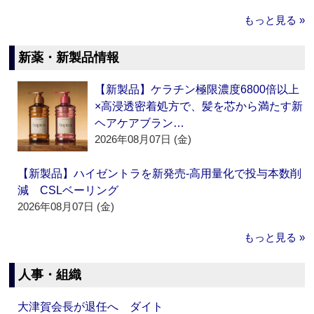
もっと見る »
新薬・新製品情報
【新製品】ケラチン極限濃度6800倍以上
×高浸透密着処方で、髪を芯から満たす新
ヘアケアブラン…
2026年08月07日 (金)
【新製品】ハイゼントラを新発売‐高用量化で投与本数削
減 CSLベーリング
2026年08月07日 (金)
もっと見る »
人事・組織
大津賀会長が退任へ ダイト