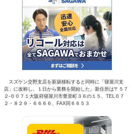
スズケン交野支店を新築移転すると同時に「寝屋川支
店」に改称し、１日から業務を開始した。新住所は〒５７
２‐００７１大阪府寝屋川市豊里町３６の１５、TEL０７
２・８２９・６６６６、FAX同６６５３