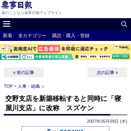
薬のことなら薬事日報ウェブサイト
新着
全カテゴリー
購読・購入・登録
« 前の記事
次の記事 »
TOP
>
人事・組織
∨
交野支店を新築移転すると同時に「寝
屋川支店」に改称 スズケン
2007年05月09日 (水)