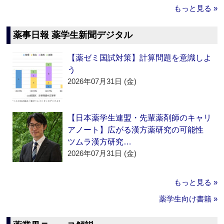
もっと見る »
薬事日報 薬学生新聞デジタル
【薬ゼミ国試対策】計算問題を意識しよ
う
2026年07月31日 (金)
【日本薬学生連盟・先輩薬剤師のキャリ
アノート】広がる漢方薬研究の可能性
ツムラ漢方研究…
2026年07月31日 (金)
もっと見る »
薬学生向け書籍 »