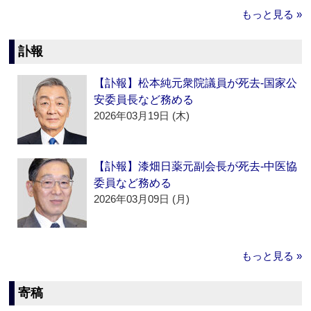
もっと見る »
訃報
【訃報】松本純元衆院議員が死去‐国家公
安委員長など務める
2026年03月19日 (木)
【訃報】漆畑日薬元副会長が死去‐中医協
委員など務める
2026年03月09日 (月)
もっと見る »
寄稿