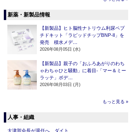
新薬・新製品情報
【新製品】ヒト脳性ナトリウム利尿ペプ
チドキット「ラピッドチップBNP-II」を
発売 積水メデ…
2026年08月05日 (水)
【新製品】親子の「おふろあがりのわち
ゃわちゃひと騒動」に着目‐「マー＆ミー
ラッテ」ボデ…
2026年08月03日 (月)
もっと見る »
人事・組織
大津賀会長が退任へ ダイト