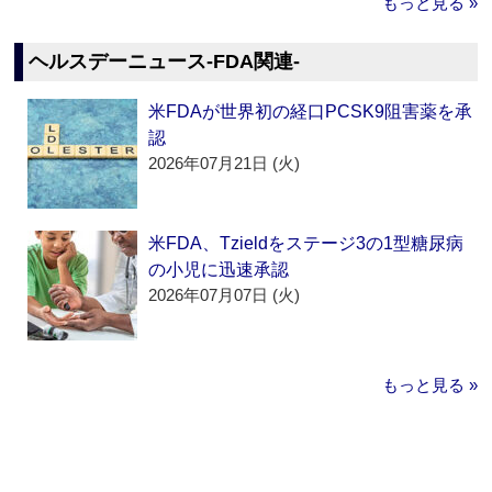
もっと見る »
ヘルスデーニュース‐FDA関連‐
米FDAが世界初の経口PCSK9阻害薬を承
認
2026年07月21日 (火)
米FDA、Tzieldをステージ3の1型糖尿病
の小児に迅速承認
2026年07月07日 (火)
もっと見る »