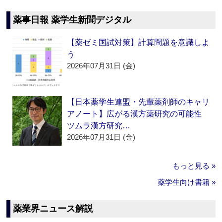
薬事日報 薬学生新聞デジタル
【薬ゼミ国試対策】計算問題を意識しよ
う
2026年07月31日 (金)
【日本薬学生連盟・先輩薬剤師のキャリ
アノート】広がる漢方薬研究の可能性
ツムラ漢方研究…
2026年07月31日 (金)
もっと見る »
薬学生向け書籍 »
薬業界ニュース解説