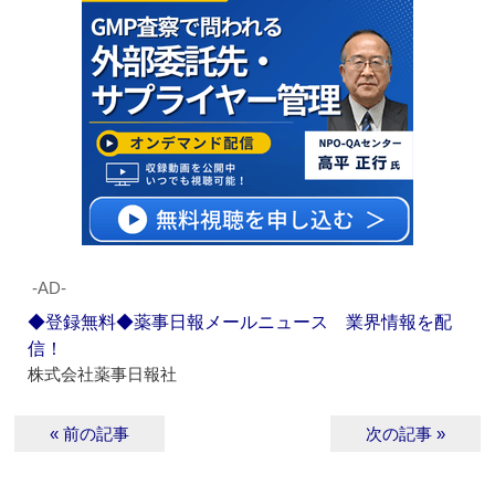
‐AD‐
◆登録無料◆薬事日報メールニュース 業界情報を配
信！
株式会社薬事日報社
« 前の記事
次の記事 »