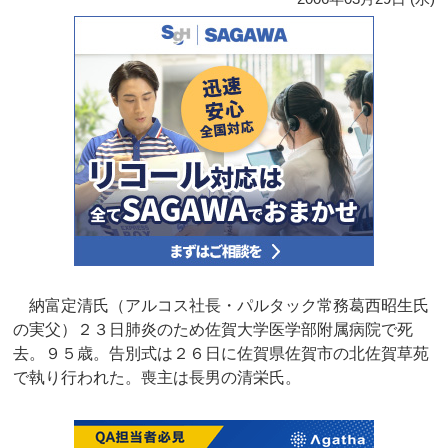
納富定清氏（アルコス社長・パルタック常務葛西昭生氏
の実父）２３日肺炎のため佐賀大学医学部附属病院で死
去。９５歳。告別式は２６日に佐賀県佐賀市の北佐賀草苑
で執り行われた。喪主は長男の清栄氏。