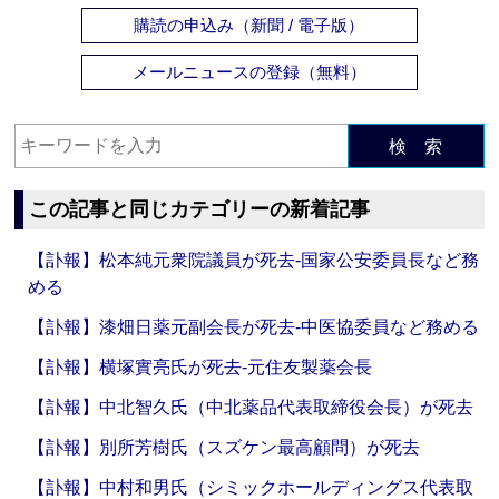
購読の申込み（新聞 / 電子版）
メールニュースの登録（無料）
検 索
この記事と同じカテゴリーの新着記事
【訃報】松本純元衆院議員が死去‐国家公安委員長など務
める
【訃報】漆畑日薬元副会長が死去‐中医協委員など務める
【訃報】横塚實亮氏が死去‐元住友製薬会長
【訃報】中北智久氏（中北薬品代表取締役会長）が死去
【訃報】別所芳樹氏（スズケン最高顧問）が死去
【訃報】中村和男氏（シミックホールディングス代表取