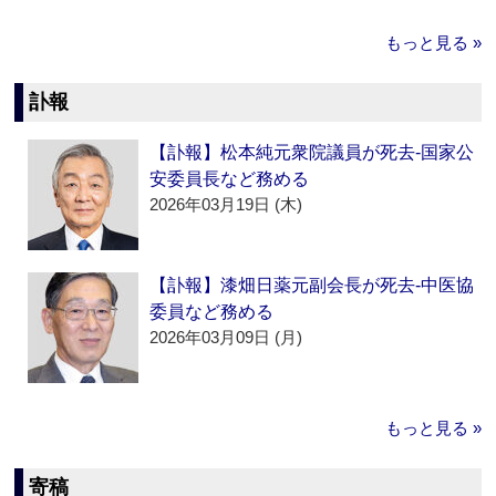
もっと見る »
訃報
【訃報】松本純元衆院議員が死去‐国家公
安委員長など務める
2026年03月19日 (木)
【訃報】漆畑日薬元副会長が死去‐中医協
委員など務める
2026年03月09日 (月)
もっと見る »
寄稿