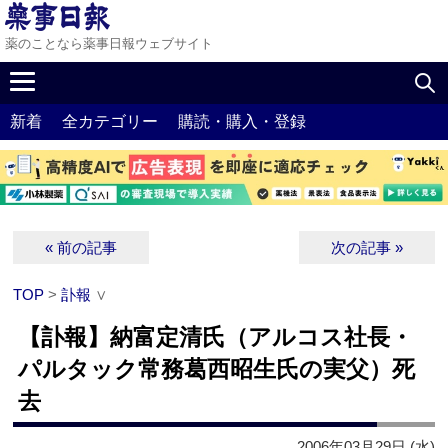
薬のことなら薬事日報ウェブサイト
新着
全カテゴリー
購読・購入・登録
« 前の記事
次の記事 »
TOP
>
訃報
∨
【訃報】納富定清氏（アルコス社長・
パルタック常務葛西昭生氏の実父）死
去
2006年03月29日 (水)