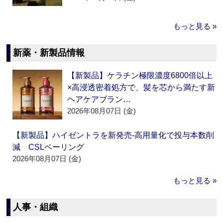
もっと見る »
新薬・新製品情報
【新製品】ケラチン極限濃度6800倍以上
×高浸透密着処方で、髪を芯から満たす新
ヘアケアブラン…
2026年08月07日 (金)
【新製品】ハイゼントラを新発売‐高用量化で投与本数削
減 CSLベーリング
2026年08月07日 (金)
もっと見る »
人事・組織