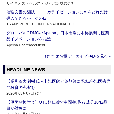
サイネオス・ヘルス・ジャパン株式会社
治験文書の翻訳・ローカライゼーションにAIをどれだけ
導入できるかーその[2]
TRANSPERFECT INTERNATIONAL LLC
グローバルCDMOのApeloa、日本市場に本格展開し医薬
品イノベーションを推進
Apeloa Pharmaceutical
おすすめ情報 アーカイブ ‐AD‐を見る »
HEADLINE NEWS
【昭和薬大 神林氏ら】獣医師と薬剤師に認識差‐獣医療専
門教育の充実を
2026年08月07日 (金)
【厚労省検討会】OTC類似薬で中間整理‐77成分1042品
目が対象に