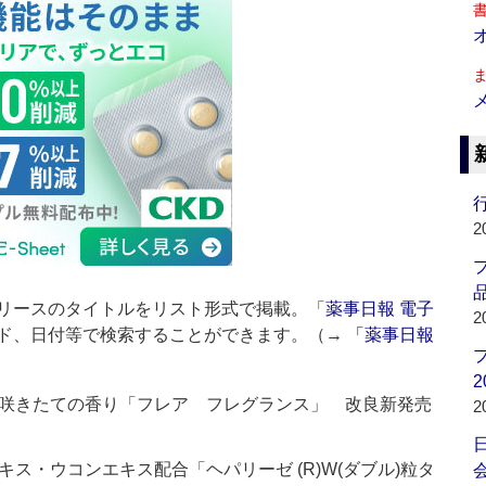
行
2
品
リースのタイトルをリスト形式で掲載。「
薬事日報 電子
2
ド、日付等で検索することができます。（→
「薬事日報
2
咲きたての香り「フレア フレグランス」 改良新発売
2
ス・ウコンエキス配合「ヘパリーゼ (R)W(ダブル)粒タ
会