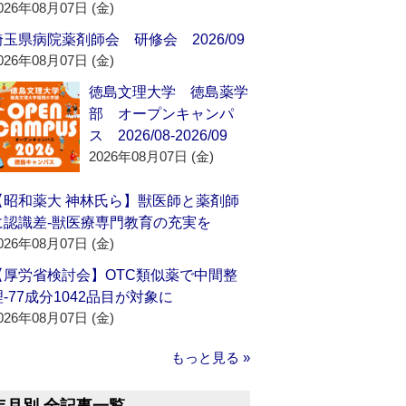
026年08月07日 (金)
埼玉県病院薬剤師会 研修会 2026/09
026年08月07日 (金)
徳島文理大学 徳島薬学
部 オープンキャンパ
ス 2026/08-2026/09
2026年08月07日 (金)
【昭和薬大 神林氏ら】獣医師と薬剤師
に認識差‐獣医療専門教育の充実を
026年08月07日 (金)
【厚労省検討会】OTC類似薬で中間整
理‐77成分1042品目が対象に
026年08月07日 (金)
もっと見る »