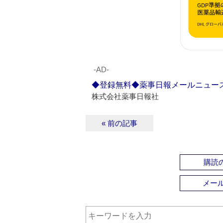
‐AD‐
◆登録無料◆薬事日報メールニュー
株式会社薬事日報社
« 前の記事
購読の
メー