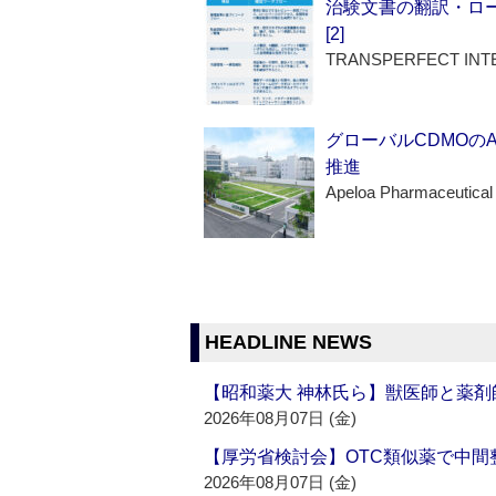
治験文書の翻訳・ロ
[2]
TRANSPERFECT INT
グローバルCDMOの
推進
Apeloa Pharmaceutical
HEADLINE NEWS
【昭和薬大 神林氏ら】獣医師と薬剤
2026年08月07日 (金)
【厚労省検討会】OTC類似薬で中間整
2026年08月07日 (金)