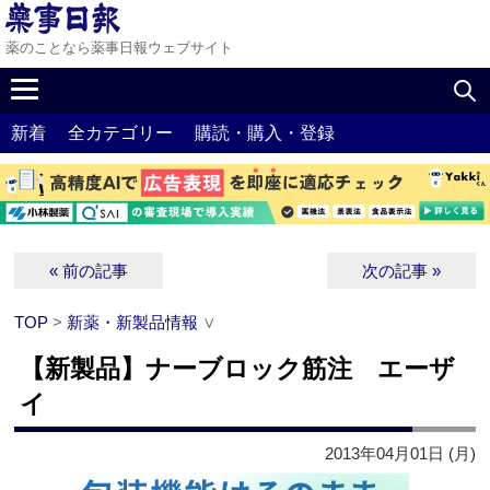
薬のことなら薬事日報ウェブサイト
新着
全カテゴリー
購読・購入・登録
« 前の記事
次の記事 »
TOP
>
新薬・新製品情報
∨
【新製品】ナーブロック筋注 エーザ
イ
2013年04月01日 (月)