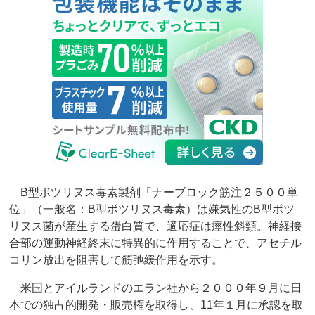
B型ボツリヌス毒素製剤「ナーブロック筋注２５００単
位」（一般名：B型ボツリヌス毒素）は嫌気性のB型ボツ
リヌス菌が産生する蛋白質で、適応症は痙性斜頸。神経接
合部の運動神経終末に特異的に作用することで、アセチル
コリン放出を阻害して筋弛緩作用を示す。
米国とアイルランドのエラン社から２０００年９月に日
本での独占的開発・販売権を取得し、11年１月に承認を取