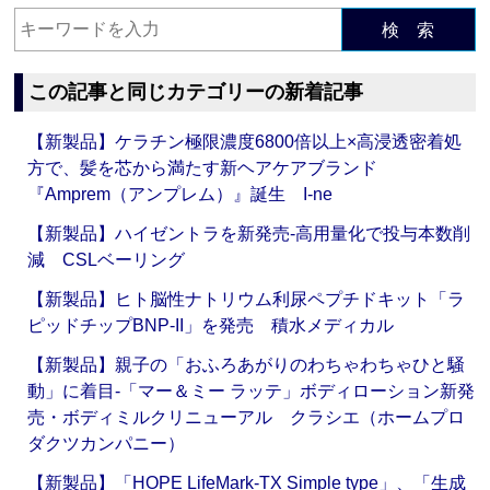
検 索
この記事と同じカテゴリーの新着記事
【新製品】ケラチン極限濃度6800倍以上×高浸透密着処
方で、髪を芯から満たす新ヘアケアブランド
『Amprem（アンプレム）』誕生 I-ne
【新製品】ハイゼントラを新発売‐高用量化で投与本数削
減 CSLベーリング
【新製品】ヒト脳性ナトリウム利尿ペプチドキット「ラ
ピッドチップBNP-II」を発売 積水メディカル
【新製品】親子の「おふろあがりのわちゃわちゃひと騒
動」に着目‐「マー＆ミー ラッテ」ボディローション新発
売・ボディミルクリニューアル クラシエ（ホームプロ
ダクツカンパニー）
【新製品】「HOPE LifeMark-TX Simple type」、「生成