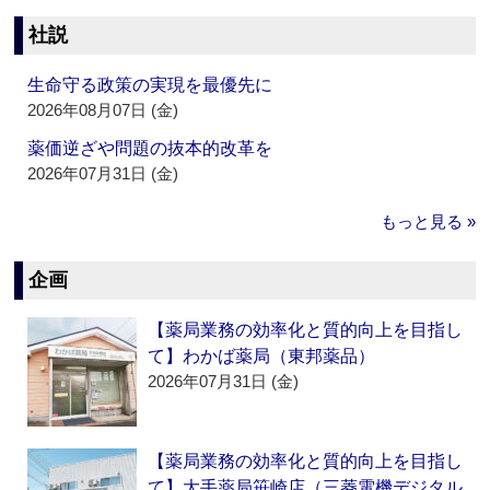
社説
生命守る政策の実現を最優先に
2026年08月07日 (金)
薬価逆ざや問題の抜本的改革を
2026年07月31日 (金)
もっと見る »
企画
【薬局業務の効率化と質的向上を目指し
て】わかば薬局（東邦薬品）
2026年07月31日 (金)
【薬局業務の効率化と質的向上を目指し
て】大手薬局笹崎店（三菱電機デジタル