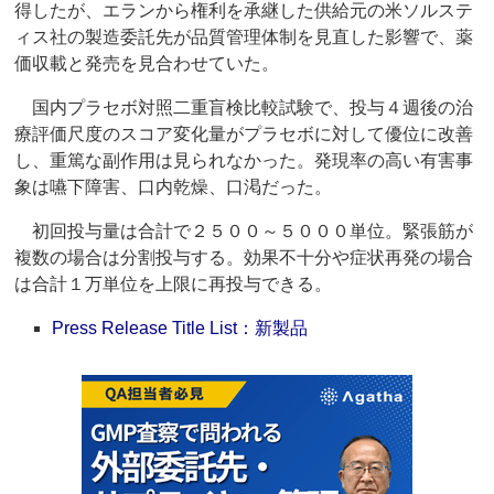
得したが、エランから権利を承継した供給元の米ソルステ
ィス社の製造委託先が品質管理体制を見直した影響で、薬
価収載と発売を見合わせていた。
国内プラセボ対照二重盲検比較試験で、投与４週後の治
療評価尺度のスコア変化量がプラセボに対して優位に改善
し、重篤な副作用は見られなかった。発現率の高い有害事
象は嚥下障害、口内乾燥、口渇だった。
初回投与量は合計で２５００～５０００単位。緊張筋が
複数の場合は分割投与する。効果不十分や症状再発の場合
は合計１万単位を上限に再投与できる。
Press Release Title List：新製品