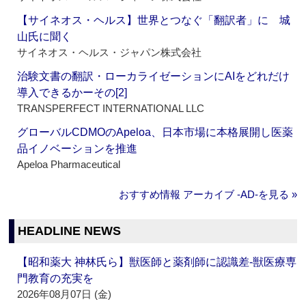
【サイネオス・ヘルス】世界とつなぐ「翻訳者」に 城
山氏に聞く
サイネオス・ヘルス・ジャパン株式会社
治験文書の翻訳・ローカライゼーションにAIをどれだけ
導入できるかーその[2]
TRANSPERFECT INTERNATIONAL LLC
グローバルCDMOのApeloa、日本市場に本格展開し医薬
品イノベーションを推進
Apeloa Pharmaceutical
おすすめ情報 アーカイブ ‐AD‐を見る »
HEADLINE NEWS
【昭和薬大 神林氏ら】獣医師と薬剤師に認識差‐獣医療専
門教育の充実を
2026年08月07日 (金)