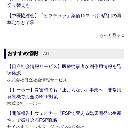
切り替えも
【中医協総会】「ヒフデュラ」薬価15％下げ‐8品目の再
算定など了承
もっと見る »
おすすめ情報
‐AD‐
【日立社会情報サービス】医療従事者が副作用情報を迅
速確認
株式会社日立社会情報サービス
【トーホー】災害時でも『止まらない』事業へ 非常用
発電機で万全のBCP対策
株式会社トーホー
【開催報告】ウェビナー『FSPで変える臨床開発の生産
性』で振り返るFSP戦略
サイネオス・ヘルス・ジャパン株式会社