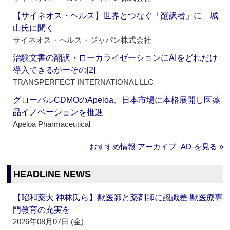
【サイネオス・ヘルス】世界とつなぐ「翻訳者」に 城
山氏に聞く
サイネオス・ヘルス・ジャパン株式会社
治験文書の翻訳・ローカライゼーションにAIをどれだけ
導入できるかーその[2]
TRANSPERFECT INTERNATIONAL LLC
グローバルCDMOのApeloa、日本市場に本格展開し医薬
品イノベーションを推進
Apeloa Pharmaceutical
おすすめ情報 アーカイブ ‐AD‐を見る »
HEADLINE NEWS
【昭和薬大 神林氏ら】獣医師と薬剤師に認識差‐獣医療専
門教育の充実を
2026年08月07日 (金)