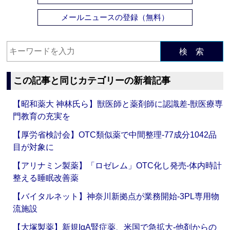
メールニュースの登録（無料）
検 索
この記事と同じカテゴリーの新着記事
【昭和薬大 神林氏ら】獣医師と薬剤師に認識差‐獣医療専
門教育の充実を
【厚労省検討会】OTC類似薬で中間整理‐77成分1042品
目が対象に
【アリナミン製薬】「ロゼレム」OTC化し発売‐体内時計
整える睡眠改善薬
【バイタルネット】神奈川新拠点が業務開始‐3PL専用物
流施設
【大塚製薬】新規IgA腎症薬、米国で急拡大‐他剤からの