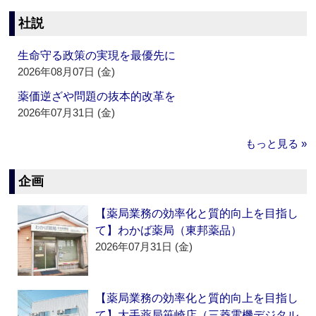
社説
生命守る政策の実現を最優先に
2026年08月07日 (金)
薬価逆ざや問題の抜本的改革を
2026年07月31日 (金)
もっと見る »
企画
【薬局業務の効率化と質的向上を目指し
て】わかば薬局（東邦薬品）
2026年07月31日 (金)
【薬局業務の効率化と質的向上を目指し
て】大手薬局笹崎店（三菱電機デジタル