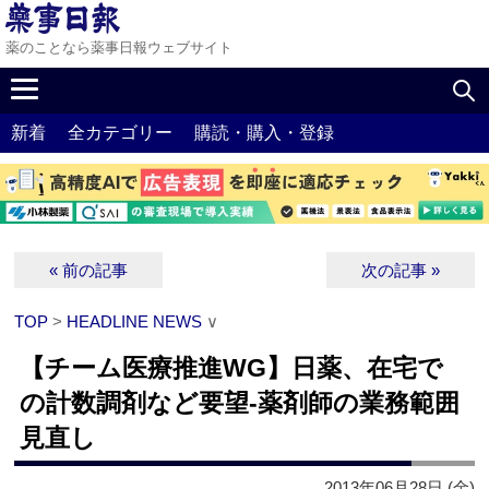
薬のことなら薬事日報ウェブサイト
新着
全カテゴリー
購読・購入・登録
« 前の記事
次の記事 »
TOP
>
HEADLINE NEWS
∨
【チーム医療推進WG】日薬、在宅で
の計数調剤など要望‐薬剤師の業務範囲
見直し
2013年06月28日 (金)