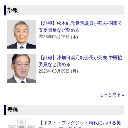
訃報
【訃報】松本純元衆院議員が死去‐国家公
安委員長など務める
2026年03月19日 (木)
【訃報】漆畑日薬元副会長が死去‐中医協
委員など務める
2026年03月09日 (月)
もっと見る »
寄稿
【ポスト・ブレグジット時代における英