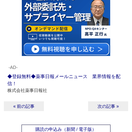
‐AD‐
◆登録無料◆薬事日報メールニュース 業界情報を配
信！
株式会社薬事日報社
« 前の記事
次の記事 »
購読の申込み（新聞 / 電子版）