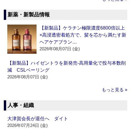
新薬・新製品情報
【新製品】ケラチン極限濃度6800倍以上
×高浸透密着処方で、髪を芯から満たす新
ヘアケアブラン…
2026年08月07日 (金)
【新製品】ハイゼントラを新発売‐高用量化で投与本数削
減 CSLベーリング
2026年08月07日 (金)
もっと見る »
人事・組織
大津賀会長が退任へ ダイト
2026年07月24日 (金)