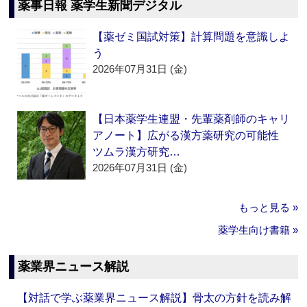
薬事日報 薬学生新聞デジタル
【薬ゼミ国試対策】計算問題を意識しよ
う
2026年07月31日 (金)
【日本薬学生連盟・先輩薬剤師のキャリ
アノート】広がる漢方薬研究の可能性
ツムラ漢方研究…
2026年07月31日 (金)
もっと見る »
薬学生向け書籍 »
薬業界ニュース解説
【対話で学ぶ薬業界ニュース解説】骨太の方針を読み解