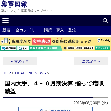
薬のことなら薬事日報ウェブサイト
新着
全カテゴリー
購読・購入・登録
« 前の記事
次の記事 »
TOP
>
HEADLINE NEWS
∨
国内大手、４～６月期決算‐揃って増収
減益
2013年08月06日 (火)