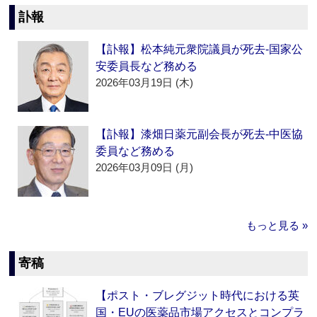
訃報
【訃報】松本純元衆院議員が死去‐国家公
安委員長など務める
2026年03月19日 (木)
【訃報】漆畑日薬元副会長が死去‐中医協
委員など務める
2026年03月09日 (月)
もっと見る »
寄稿
【ポスト・ブレグジット時代における英
国・EUの医薬品市場アクセスとコンプラ