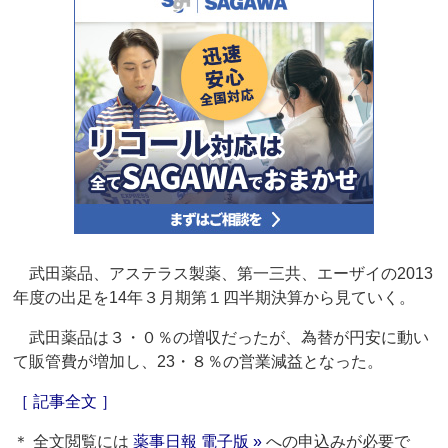
武田薬品、アステラス製薬、第一三共、エーザイの2013
年度の出足を14年３月期第１四半期決算から見ていく。
武田薬品は３・０％の増収だったが、為替が円安に動い
て販管費が増加し、23・８％の営業減益となった。
［ 記事全文 ］
＊ 全文閲覧には
薬事日報 電子版 »
への申込みが必要で