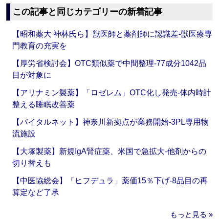
この記事と同じカテゴリーの新着記事
【昭和薬大 神林氏ら】獣医師と薬剤師に認識差‐獣医療専
門教育の充実を
【厚労省検討会】OTC類似薬で中間整理‐77成分1042品
目が対象に
【アリナミン製薬】「ロゼレム」OTC化し発売‐体内時計
整える睡眠改善薬
【バイタルネット】神奈川新拠点が業務開始‐3PL専用物
流施設
【大塚製薬】新規IgA腎症薬、米国で急拡大‐他剤からの
切り替えも
【中医協総会】「ヒフデュラ」薬価15％下げ‐8品目の再
算定など了承
もっと見る »