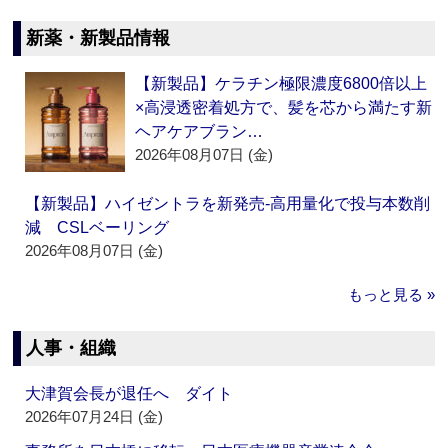
新薬・新製品情報
【新製品】ケラチン極限濃度6800倍以上
×高浸透密着処方で、髪を芯から満たす新
ヘアケアブラン…
2026年08月07日 (金)
【新製品】ハイゼントラを新発売‐高用量化で投与本数削
減 CSLベーリング
2026年08月07日 (金)
もっと見る »
人事・組織
大津賀会長が退任へ ダイト
2026年07月24日 (金)