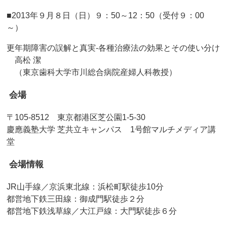
■2013年９月８日（日）９：50～12：50（受付９：00
～）
更年期障害の誤解と真実‐各種治療法の効果とその使い分け
高松 潔
（東京歯科大学市川総合病院産婦人科教授）
会場
〒105-8512 東京都港区芝公園1-5-30
慶應義塾大学 芝共立キャンパス 1号館マルチメディア講
堂
会場情報
JR山手線／京浜東北線：浜松町駅徒歩10分
都営地下鉄三田線：御成門駅徒歩２分
都営地下鉄浅草線／大江戸線：大門駅徒歩６分