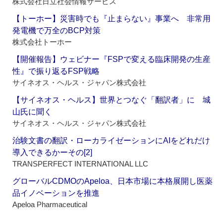
株式会社日立社会情報サービス
【トーホー】災害時でも『止まらない』事業へ 非常用
発電機で万全のBCP対策
株式会社トーホー
【開催報告】ウェビナー『FSPで変える臨床開発の生産
性』で振り返るFSP戦略
サイネオス・ヘルス・ジャパン株式会社
【サイネオス・ヘルス】世界とつなぐ「翻訳者」に 城
山氏に聞く
サイネオス・ヘルス・ジャパン株式会社
治験文書の翻訳・ローカライゼーションにAIをどれだけ
導入できるかーその[2]
TRANSPERFECT INTERNATIONAL LLC
グローバルCDMOのApeloa、日本市場に本格展開し医薬
品イノベーションを推進
Apeloa Pharmaceutical