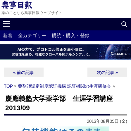
薬のことなら薬事日報ウェブサイト
新着
全カテゴリー
購読・購入・登録
« 前の記事
次の記事 »
TOP
>
薬剤師認定制度認証機構 認証機関の生涯研修会
∨
慶應義塾大学薬学部 生涯学習講座
2013/09
2013年08月09日 (金)