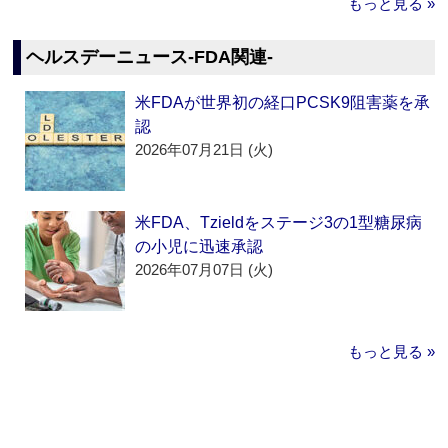
もっと見る »
ヘルスデーニュース‐FDA関連‐
米FDAが世界初の経口PCSK9阻害薬を承
認
2026年07月21日 (火)
米FDA、Tzieldをステージ3の1型糖尿病
の小児に迅速承認
2026年07月07日 (火)
もっと見る »