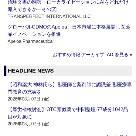
治験文書の翻訳・ローカライゼーションにAIをどれだけ
導入できるかーその[2]
TRANSPERFECT INTERNATIONAL LLC
グローバルCDMOのApeloa、日本市場に本格展開し医薬
品イノベーションを推進
Apeloa Pharmaceutical
おすすめ情報 アーカイブ ‐AD‐を見る »
HEADLINE NEWS
【昭和薬大 神林氏ら】獣医師と薬剤師に認識差‐獣医療専
門教育の充実を
2026年08月07日 (金)
【厚労省検討会】OTC類似薬で中間整理‐77成分1042品
目が対象に
2026年08月07日 (金)