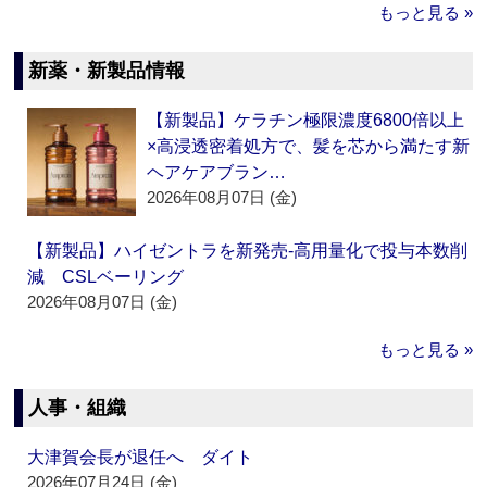
もっと見る »
新薬・新製品情報
【新製品】ケラチン極限濃度6800倍以上
×高浸透密着処方で、髪を芯から満たす新
ヘアケアブラン…
2026年08月07日 (金)
【新製品】ハイゼントラを新発売‐高用量化で投与本数削
減 CSLベーリング
2026年08月07日 (金)
もっと見る »
人事・組織
大津賀会長が退任へ ダイト
2026年07月24日 (金)