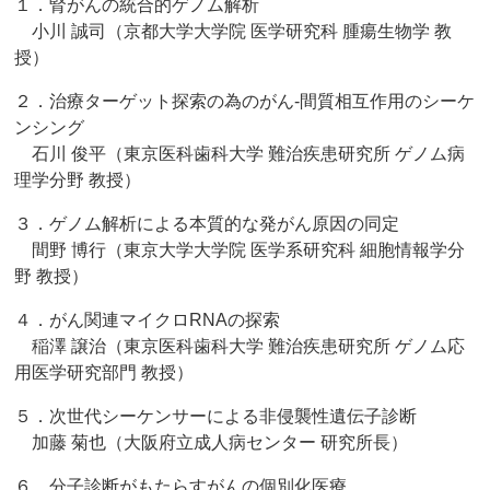
１．腎がんの統合的ゲノム解析
小川 誠司（京都大学大学院 医学研究科 腫瘍生物学 教
授）
２．治療ターゲット探索の為のがん‐間質相互作用のシーケ
ンシング
石川 俊平（東京医科歯科大学 難治疾患研究所 ゲノム病
理学分野 教授）
３．ゲノム解析による本質的な発がん原因の同定
間野 博行（東京大学大学院 医学系研究科 細胞情報学分
野 教授）
４．がん関連マイクロRNAの探索
稲澤 譲治（東京医科歯科大学 難治疾患研究所 ゲノム応
用医学研究部門 教授）
５．次世代シーケンサーによる非侵襲性遺伝子診断
加藤 菊也（大阪府立成人病センター 研究所長）
６．分子診断がもたらすがんの個別化医療