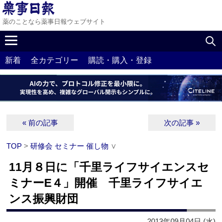
薬のことなら薬事日報ウェブサイト
新着
全カテゴリー
購読・購入・登録
« 前の記事
次の記事 »
TOP
>
研修会 セミナー 催し物
∨
11月８日に「千里ライフサイエンスセ
ミナーE４」開催 千里ライフサイエ
ンス振興財団
2013年09月04日 (水)