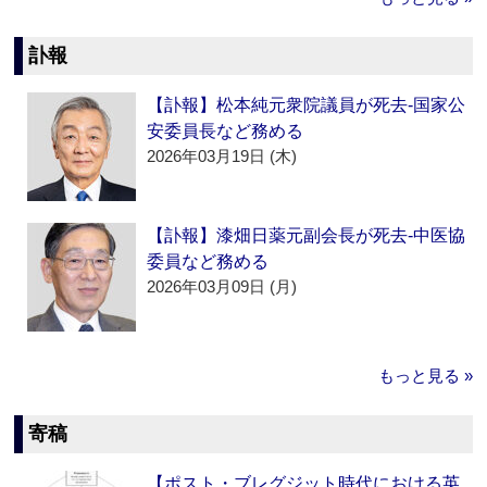
訃報
【訃報】松本純元衆院議員が死去‐国家公
安委員長など務める
2026年03月19日 (木)
【訃報】漆畑日薬元副会長が死去‐中医協
委員など務める
2026年03月09日 (月)
もっと見る »
寄稿
【ポスト・ブレグジット時代における英