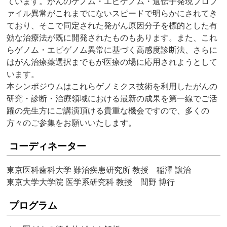
ています。がんのゲノム・エピゲノム・遺伝子発現プロフ
ァイル異常がこれまでにないスピードで明らかにされてき
ており、そこで同定された発がん原因分子を標的とした有
効な治療法が既に開発されたものもあります。また、これ
らゲノム・エピゲノム異常に基づく高感度診断法、さらに
はがん治療薬選択までもが医療の場に応用されようとして
います。
本シンポジウムはこれらゲノミクス技術を利用したがんの
研究・診断・治療領域における最新の成果を第一線でご活
躍の先生方にご講演頂ける貴重な機会ですので、多くの
方々のご参集をお願いいたします。
コーディネーター
東京医科歯科大学 難治疾患研究所 教授 稲澤 譲治
東京大学大学院 医学系研究科 教授 間野 博行
プログラム