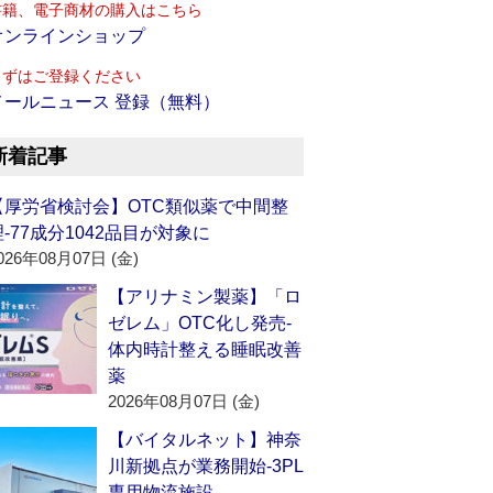
書籍、電子商材の購入はこちら
オンラインショップ
まずはご登録ください
メールニュース 登録（無料）
新着記事
【厚労省検討会】OTC類似薬で中間整
理‐77成分1042品目が対象に
026年08月07日 (金)
【アリナミン製薬】「ロ
ゼレム」OTC化し発売‐
体内時計整える睡眠改善
薬
2026年08月07日 (金)
【バイタルネット】神奈
川新拠点が業務開始‐3PL
専用物流施設