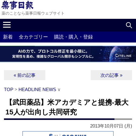
薬のことなら薬事日報ウェブサイト
新着
全カテゴリー
購読・購入・登録
« 前の記事
次の記事 »
TOP
>
HEADLINE NEWS
∨
【武田薬品】米アカデミアと提携‐最大
15人が出向し共同研究
2013年10月07日 (月)