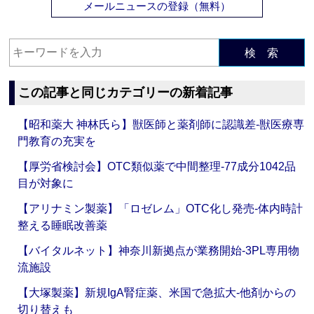
メールニュースの登録（無料）
検 索
この記事と同じカテゴリーの新着記事
【昭和薬大 神林氏ら】獣医師と薬剤師に認識差‐獣医療専
門教育の充実を
【厚労省検討会】OTC類似薬で中間整理‐77成分1042品
目が対象に
【アリナミン製薬】「ロゼレム」OTC化し発売‐体内時計
整える睡眠改善薬
【バイタルネット】神奈川新拠点が業務開始‐3PL専用物
流施設
【大塚製薬】新規IgA腎症薬、米国で急拡大‐他剤からの
切り替えも