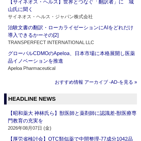
【サイネオス・ヘルス】世界とつなぐ「翻訳者」に 城
山氏に聞く
サイネオス・ヘルス・ジャパン株式会社
治験文書の翻訳・ローカライゼーションにAIをどれだけ
導入できるかーその[2]
TRANSPERFECT INTERNATIONAL LLC
グローバルCDMOのApeloa、日本市場に本格展開し医薬
品イノベーションを推進
Apeloa Pharmaceutical
おすすめ情報 アーカイブ ‐AD‐を見る »
HEADLINE NEWS
【昭和薬大 神林氏ら】獣医師と薬剤師に認識差‐獣医療専
門教育の充実を
2026年08月07日 (金)
【厚労省検討会】OTC類似薬で中間整理‐77成分1042品