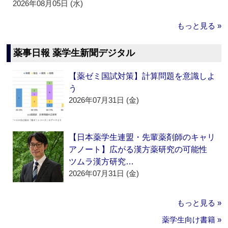
2026年08月05日 (水)
もっと見る »
薬事日報 薬学生新聞デジタル
【薬ゼミ国試対策】計算問題を意識しよ
う
2026年07月31日 (金)
【日本薬学生連盟・先輩薬剤師のキャリ
アノート】広がる漢方薬研究の可能性
ツムラ漢方研究…
2026年07月31日 (金)
もっと見る »
薬学生向け書籍 »