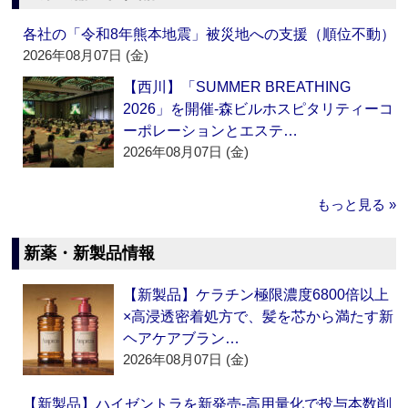
各社の「令和8年熊本地震」被災地への支援（順位不動）
2026年08月07日 (金)
【西川】「SUMMER BREATHING
2026」を開催‐森ビルホスピタリティーコ
ーポレーションとエステ…
2026年08月07日 (金)
もっと見る »
新薬・新製品情報
【新製品】ケラチン極限濃度6800倍以上
×高浸透密着処方で、髪を芯から満たす新
ヘアケアブラン…
2026年08月07日 (金)
【新製品】ハイゼントラを新発売‐高用量化で投与本数削