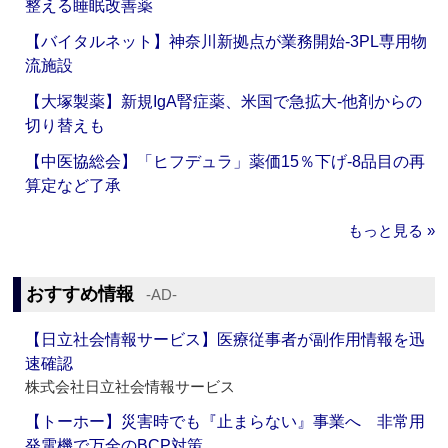
整える睡眠改善薬
【バイタルネット】神奈川新拠点が業務開始‐3PL専用物
流施設
【大塚製薬】新規IgA腎症薬、米国で急拡大‐他剤からの
切り替えも
【中医協総会】「ヒフデュラ」薬価15％下げ‐8品目の再
算定など了承
もっと見る »
おすすめ情報
‐AD‐
【日立社会情報サービス】医療従事者が副作用情報を迅
速確認
株式会社日立社会情報サービス
【トーホー】災害時でも『止まらない』事業へ 非常用
発電機で万全のBCP対策