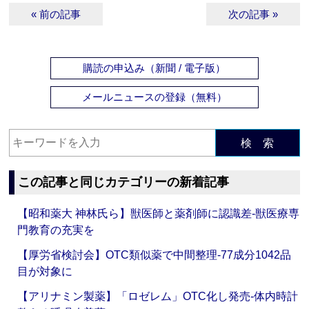
« 前の記事
次の記事 »
購読の申込み（新聞 / 電子版）
メールニュースの登録（無料）
検 索
この記事と同じカテゴリーの新着記事
【昭和薬大 神林氏ら】獣医師と薬剤師に認識差‐獣医療専
門教育の充実を
【厚労省検討会】OTC類似薬で中間整理‐77成分1042品
目が対象に
【アリナミン製薬】「ロゼレム」OTC化し発売‐体内時計