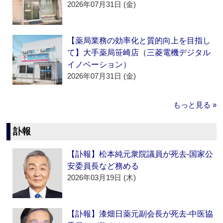
2026年07月31日 (金)
【薬局業務の効率化と質的向上を目指し
て】大手薬局笹崎店（三菱電機デジタル
イノベーション）
2026年07月31日 (金)
もっと見る »
訃報
【訃報】松本純元衆院議員が死去‐国家公
安委員長など務める
2026年03月19日 (木)
【訃報】漆畑日薬元副会長が死去‐中医協