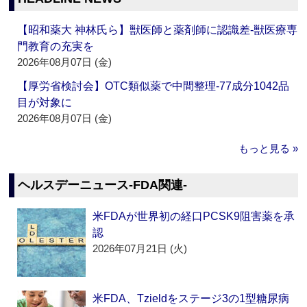
【昭和薬大 神林氏ら】獣医師と薬剤師に認識差‐獣医療専
門教育の充実を
2026年08月07日 (金)
【厚労省検討会】OTC類似薬で中間整理‐77成分1042品
目が対象に
2026年08月07日 (金)
もっと見る »
ヘルスデーニュース‐FDA関連‐
米FDAが世界初の経口PCSK9阻害薬を承
認
2026年07月21日 (火)
米FDA、Tzieldをステージ3の1型糖尿病