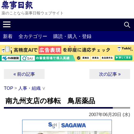
薬のことなら薬事日報ウェブサイト
新着
全カテゴリー
購読・購入・登録
« 前の記事
次の記事 »
TOP
>
人事・組織
∨
南九州支店の移転 鳥居薬品
2007年06月20日 (水)