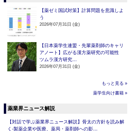
【薬ゼミ国試対策】計算問題を意識しよ
う
2026年07月31日 (金)
【日本薬学生連盟・先輩薬剤師のキャリ
アノート】広がる漢方薬研究の可能性
ツムラ漢方研究…
2026年07月31日 (金)
もっと見る »
薬学生向け書籍 »
薬業界ニュース解説
【対話で学ぶ薬業界ニュース解説】骨太の方針を読み解
く‐製薬企業や医療、薬局・薬剤師への影…