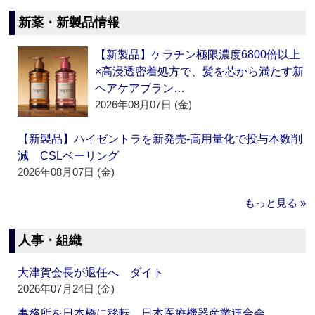
新薬・新製品情報
【新製品】ケラチン極限濃度6800倍以上
×高浸透密着処方で、髪を芯から満たす新
ヘアケアブラン…
2026年08月07日 (金)
【新製品】ハイゼントラを新発売‐高用量化で投与本数削
減 CSLベーリング
2026年08月07日 (金)
もっと見る »
人事・組織
大津賀会長が退任へ ダイト
2026年07月24日 (金)
事務所を日本橋に移転 日本医療機器産業連合会