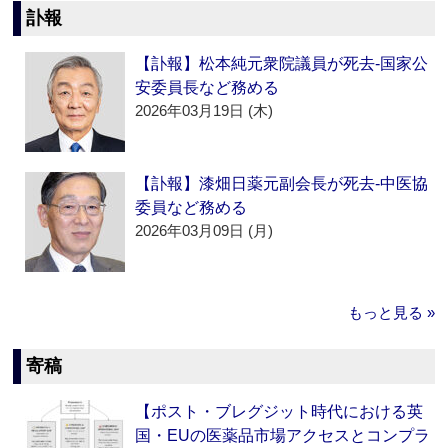
訃報
【訃報】松本純元衆院議員が死去‐国家公
安委員長など務める
2026年03月19日 (木)
【訃報】漆畑日薬元副会長が死去‐中医協
委員など務める
2026年03月09日 (月)
もっと見る »
寄稿
【ポスト・ブレグジット時代における英
国・EUの医薬品市場アクセスとコンプラ