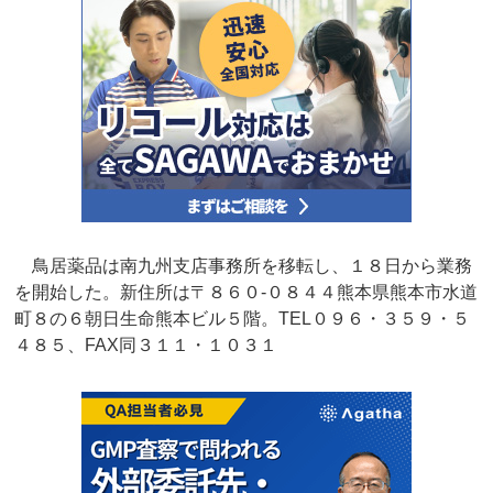
鳥居薬品は南九州支店事務所を移転し、１８日から業務
を開始した。新住所は〒８６０‐０８４４熊本県熊本市水道
町８の６朝日生命熊本ビル５階。TEL０９６・３５９・５
４８５、FAX同３１１・１０３１