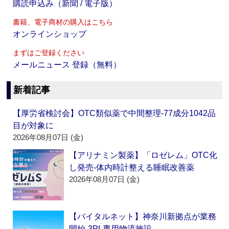
購読申込み（新聞 / 電子版）
書籍、電子商材の購入はこちら
オンラインショップ
まずはご登録ください
メールニュース 登録（無料）
新着記事
【厚労省検討会】OTC類似薬で中間整理‐77成分1042品
目が対象に
2026年08月07日 (金)
【アリナミン製薬】「ロゼレム」OTC化
し発売‐体内時計整える睡眠改善薬
2026年08月07日 (金)
【バイタルネット】神奈川新拠点が業務
開始‐3PL専用物流施設