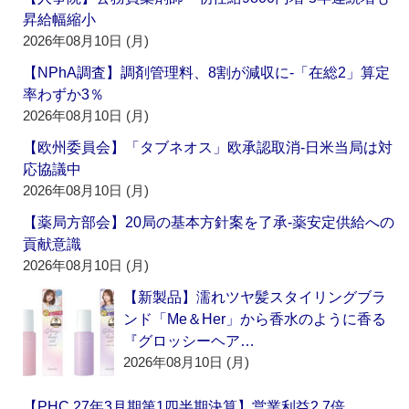
昇給幅縮小
2026年08月10日 (月)
【NPhA調査】調剤管理料、8割が減収に‐「在総2」算定
率わずか3％
2026年08月10日 (月)
【欧州委員会】「タブネオス」欧承認取消‐日米当局は対
応協議中
2026年08月10日 (月)
【薬局方部会】20局の基本方針案を了承‐薬安定供給への
貢献意識
2026年08月10日 (月)
【新製品】濡れツヤ髪スタイリングブラ
ンド「Me＆Her」から香水のように香る
『グロッシーヘア…
2026年08月10日 (月)
【PHC 27年3月期第1四半期決算】営業利益2.7倍