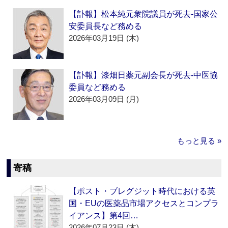
【訃報】松本純元衆院議員が死去‐国家公
安委員長など務める
2026年03月19日 (木)
【訃報】漆畑日薬元副会長が死去‐中医協
委員など務める
2026年03月09日 (月)
もっと見る »
寄稿
【ポスト・ブレグジット時代における英
国・EUの医薬品市場アクセスとコンプラ
イアンス】第4回…
2026年07月23日 (木)