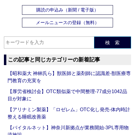
購読の申込み（新聞 / 電子版）
メールニュースの登録（無料）
検 索
この記事と同じカテゴリーの新着記事
【昭和薬大 神林氏ら】獣医師と薬剤師に認識差‐獣医療専
門教育の充実を
【厚労省検討会】OTC類似薬で中間整理‐77成分1042品
目が対象に
【アリナミン製薬】「ロゼレム」OTC化し発売‐体内時計
整える睡眠改善薬
【バイタルネット】神奈川新拠点が業務開始‐3PL専用物
流施設