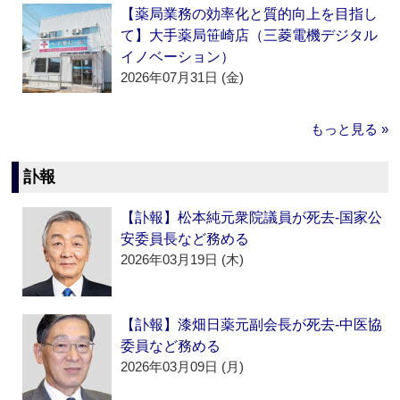
【薬局業務の効率化と質的向上を目指し
て】大手薬局笹崎店（三菱電機デジタル
イノベーション）
2026年07月31日 (金)
もっと見る »
訃報
【訃報】松本純元衆院議員が死去‐国家公
安委員長など務める
2026年03月19日 (木)
【訃報】漆畑日薬元副会長が死去‐中医協
委員など務める
2026年03月09日 (月)