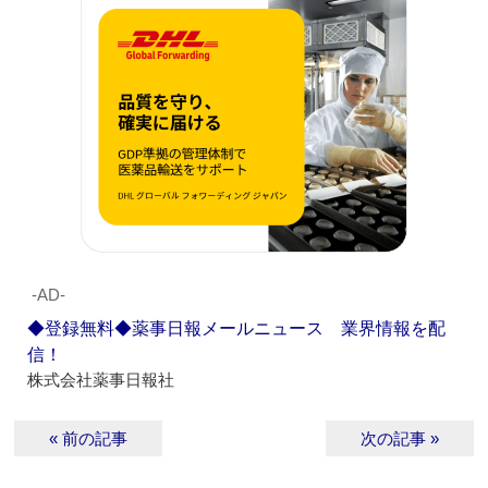
‐AD‐
◆登録無料◆薬事日報メールニュース 業界情報を配
信！
株式会社薬事日報社
« 前の記事
次の記事 »