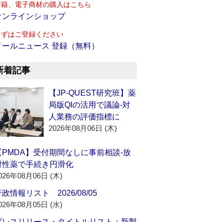
書籍、電子商材の購入はこちら
オンラインショップ
まずはご登録ください
メールニュース 登録（無料）
新着記事
【JP-QUEST研究班】薬
局版QIの活用で議論‐対
人業務の評価指標に
2026年08月06日 (木)
【PMDA】受付期間なしに事前相談‐放
射性薬で手続き円滑化
026年08月06日 (木)
政情報リスト 2026/08/05
026年08月05日 (水)
プレスリリース・タイトルリスト：新製