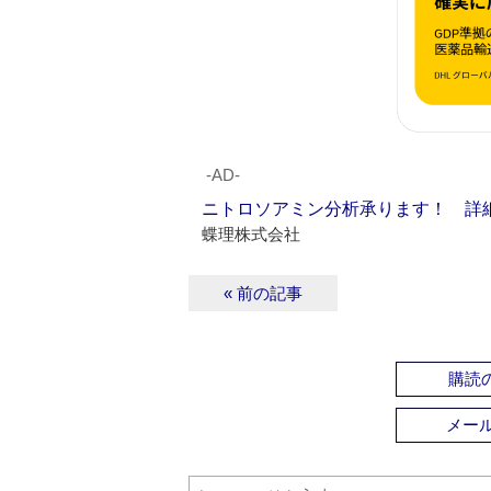
‐AD‐
ニトロソアミン分析承ります！ 詳
蝶理株式会社
« 前の記事
購読の
メー