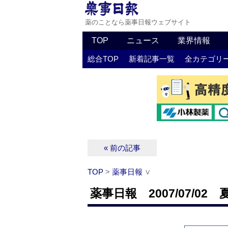
薬のことなら薬事日報ウェブサイト
TOP
ニュース
業界情報
総合TOP
新着記事一覧
全カテゴリ
« 前の記事
TOP
>
薬事日報
∨
薬事日報 2007/07/02