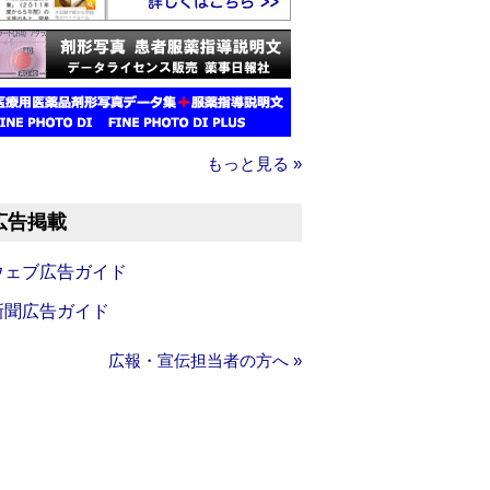
もっと見る »
広告掲載
ウェブ広告ガイド
新聞広告ガイド
広報・宣伝担当者の方へ »