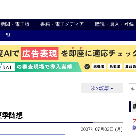
新聞・電子版
書籍・電子メディア
購読・購入・登録
ー一覧
次の記事 »
 夏季随想
2007年07月02日 (月)