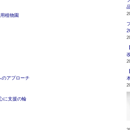
品
2
薬用植物園
2
2
2
へのアプローチ
2
中心に支援の輪
2