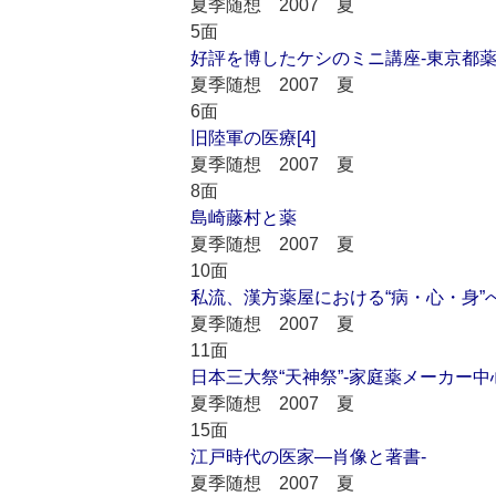
夏季随想 2007 夏
5面
好評を博したケシのミニ講座-東京都
夏季随想 2007 夏
6面
旧陸軍の医療[4]
夏季随想 2007 夏
8面
島崎藤村と薬
夏季随想 2007 夏
10面
私流、漢方薬屋における“病・心・身”
夏季随想 2007 夏
11面
日本三大祭“天神祭”-家庭薬メーカー
夏季随想 2007 夏
15面
江戸時代の医家―肖像と著書-
夏季随想 2007 夏