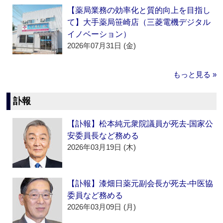
【薬局業務の効率化と質的向上を目指し
て】大手薬局笹崎店（三菱電機デジタル
イノベーション）
2026年07月31日 (金)
もっと見る »
訃報
【訃報】松本純元衆院議員が死去‐国家公
安委員長など務める
2026年03月19日 (木)
【訃報】漆畑日薬元副会長が死去‐中医協
委員など務める
2026年03月09日 (月)