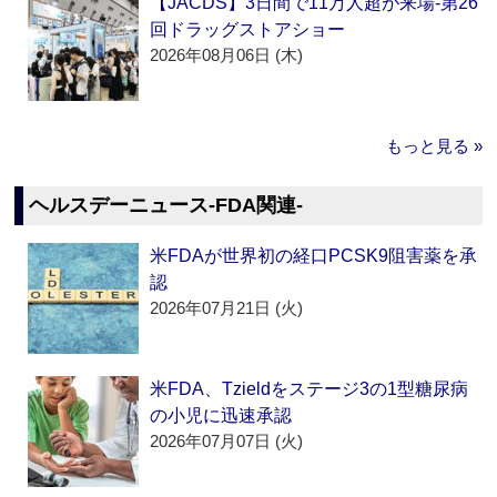
【JACDS】3日間で11万人超が来場‐第26
回ドラッグストアショー
2026年08月06日 (木)
もっと見る »
ヘルスデーニュース‐FDA関連‐
米FDAが世界初の経口PCSK9阻害薬を承
認
2026年07月21日 (火)
米FDA、Tzieldをステージ3の1型糖尿病
の小児に迅速承認
2026年07月07日 (火)