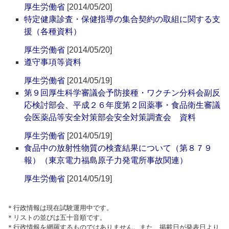
厚生労働省
[2014/05/20]
特定健康診査・保健指導の集合契約の取組に関する支
援（各種資料）
厚生労働省
[2014/05/20]
遵守事項等資料
厚生労働省
[2014/05/19]
第９回厚生科学審議会予防接種・ワクチン分科会副反
応検討部会、平成２６年度第２回薬事・食品衛生審議
会医薬品等安全対策部会安全対策調査会 資料
厚生労働省
[2014/05/19]
食品中の放射性物質の検査結果について（第８７９
報）（東京電力福島原子力発電所事故関連）
厚生労働省
[2014/05/19]
＊行政情報は現在試験運用中です。
＊リストの並びは五十音順です。
＊行政情報を網羅するものではありません。また、掲載日が発表日より