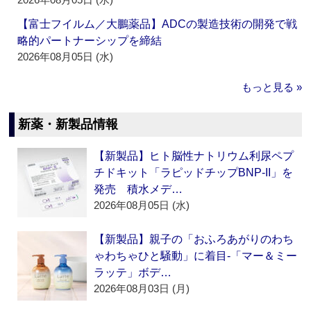
【富士フイルム／大鵬薬品】ADCの製造技術の開発で戦
略的パートナーシップを締結
2026年08月05日 (水)
もっと見る »
新薬・新製品情報
【新製品】ヒト脳性ナトリウム利尿ペプ
チドキット「ラピッドチップBNP-II」を
発売 積水メデ…
2026年08月05日 (水)
【新製品】親子の「おふろあがりのわち
ゃわちゃひと騒動」に着目‐「マー＆ミー
ラッテ」ボデ…
2026年08月03日 (月)