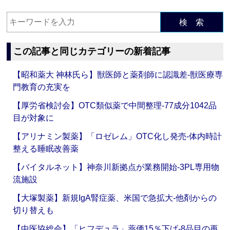
検 索
この記事と同じカテゴリーの新着記事
【昭和薬大 神林氏ら】獣医師と薬剤師に認識差‐獣医療専
門教育の充実を
【厚労省検討会】OTC類似薬で中間整理‐77成分1042品
目が対象に
【アリナミン製薬】「ロゼレム」OTC化し発売‐体内時計
整える睡眠改善薬
【バイタルネット】神奈川新拠点が業務開始‐3PL専用物
流施設
【大塚製薬】新規IgA腎症薬、米国で急拡大‐他剤からの
切り替えも
【中医協総会】「ヒフデュラ」薬価15％下げ‐8品目の再