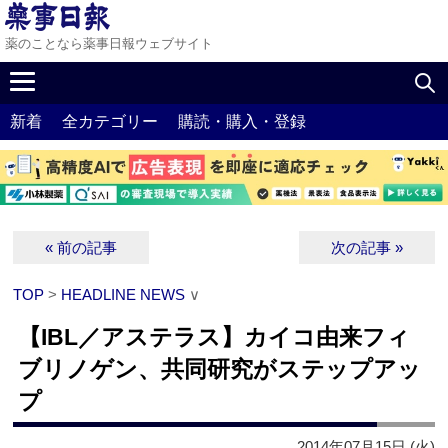
薬のことなら薬事日報ウェブサイト
新着
全カテゴリー
購読・購入・登録
« 前の記事
次の記事 »
TOP
>
HEADLINE NEWS
∨
【IBL／アステラス】カイコ由来フィ
ブリノゲン、共同研究がステップアッ
プ
2014年07月15日 (火)