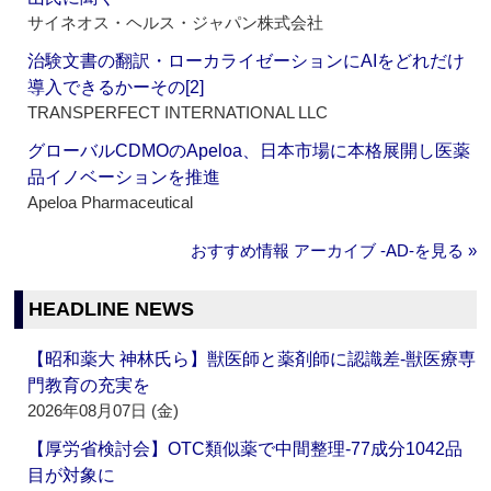
サイネオス・ヘルス・ジャパン株式会社
治験文書の翻訳・ローカライゼーションにAIをどれだけ
導入できるかーその[2]
TRANSPERFECT INTERNATIONAL LLC
グローバルCDMOのApeloa、日本市場に本格展開し医薬
品イノベーションを推進
Apeloa Pharmaceutical
おすすめ情報 アーカイブ ‐AD‐を見る »
HEADLINE NEWS
【昭和薬大 神林氏ら】獣医師と薬剤師に認識差‐獣医療専
門教育の充実を
2026年08月07日 (金)
【厚労省検討会】OTC類似薬で中間整理‐77成分1042品
目が対象に