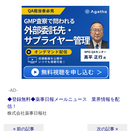
‐AD‐
◆登録無料◆薬事日報メールニュース 業界情報を配
信！
株式会社薬事日報社
« 前の記事
次の記事 »