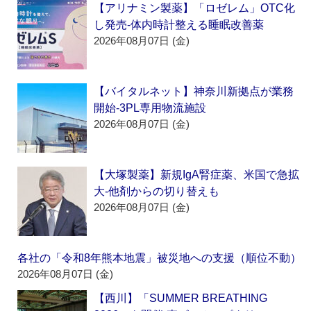
【アリナミン製薬】「ロゼレム」OTC化
し発売‐体内時計整える睡眠改善薬
2026年08月07日 (金)
【バイタルネット】神奈川新拠点が業務
開始‐3PL専用物流施設
2026年08月07日 (金)
【大塚製薬】新規IgA腎症薬、米国で急拡
大‐他剤からの切り替えも
2026年08月07日 (金)
各社の「令和8年熊本地震」被災地への支援（順位不動）
2026年08月07日 (金)
【西川】「SUMMER BREATHING