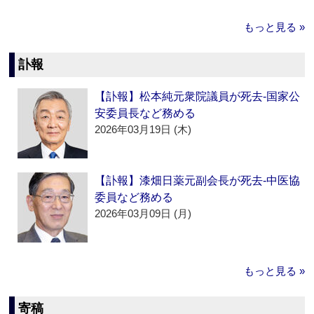
もっと見る »
訃報
【訃報】松本純元衆院議員が死去‐国家公
安委員長など務める
2026年03月19日 (木)
【訃報】漆畑日薬元副会長が死去‐中医協
委員など務める
2026年03月09日 (月)
もっと見る »
寄稿