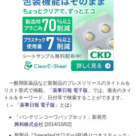
一般用医薬品など新製品のプレスリリースのタイトルを
リスト形式で掲載。「
薬事日報 電子版
」では、過去のタイ
トルをキーワード、日付等で検索することができます。
（→
「薬事日報 電子版」とは
）
「バンテリンコーワパップホット」新発売
興和株式会社
[2014/10/02]
新製品『Sawaday(サワデー)(R)香りつきスティック』