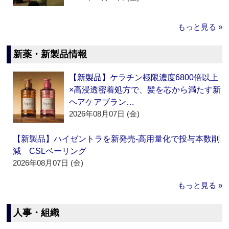
もっと見る »
新薬・新製品情報
【新製品】ケラチン極限濃度6800倍以上
×高浸透密着処方で、髪を芯から満たす新
ヘアケアブラン…
2026年08月07日 (金)
【新製品】ハイゼントラを新発売‐高用量化で投与本数削
減 CSLベーリング
2026年08月07日 (金)
もっと見る »
人事・組織