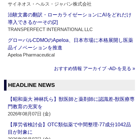
サイネオス・ヘルス・ジャパン株式会社
治験文書の翻訳・ローカライゼーションにAIをどれだけ
導入できるかーその[2]
TRANSPERFECT INTERNATIONAL LLC
グローバルCDMOのApeloa、日本市場に本格展開し医薬
品イノベーションを推進
Apeloa Pharmaceutical
おすすめ情報 アーカイブ ‐AD‐を見る »
HEADLINE NEWS
【昭和薬大 神林氏ら】獣医師と薬剤師に認識差‐獣医療専
門教育の充実を
2026年08月07日 (金)
【厚労省検討会】OTC類似薬で中間整理‐77成分1042品
目が対象に