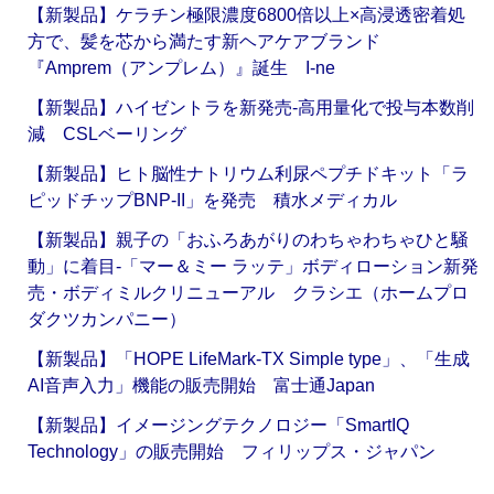
【新製品】ケラチン極限濃度6800倍以上×高浸透密着処
方で、髪を芯から満たす新ヘアケアブランド
『Amprem（アンプレム）』誕生 I-ne
【新製品】ハイゼントラを新発売‐高用量化で投与本数削
減 CSLベーリング
【新製品】ヒト脳性ナトリウム利尿ペプチドキット「ラ
ピッドチップBNP-II」を発売 積水メディカル
【新製品】親子の「おふろあがりのわちゃわちゃひと騒
動」に着目‐「マー＆ミー ラッテ」ボディローション新発
売・ボディミルクリニューアル クラシエ（ホームプロ
ダクツカンパニー）
【新製品】「HOPE LifeMark-TX Simple type」、「生成
AI音声入力」機能の販売開始 富士通Japan
【新製品】イメージングテクノロジー「SmartIQ
Technology」の販売開始 フィリップス・ジャパン