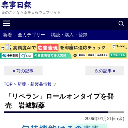
薬のことなら薬事日報ウェブサイト
新着
全カテゴリー
購読・購入・登録
« 前の記事
次の記事 »
TOP
>
新薬・新製品情報
∨
「リペラン」ロールオンタイプを発
売 岩城製薬
2006年04月21日 (金)