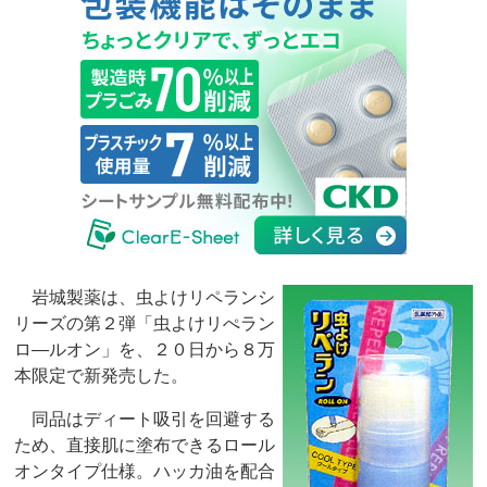
岩城製薬は、虫よけリペランシ
リーズの第２弾「虫よけリぺラン
ロ―ルオン」を、２０日から８万
本限定で新発売した。
同品はディート吸引を回避する
ため、直接肌に塗布できるロール
オンタイプ仕様。ハッカ油を配合