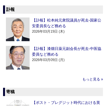
訃報
【訃報】松本純元衆院議員が死去‐国家公
安委員長など務める
2026年03月19日 (木)
【訃報】漆畑日薬元副会長が死去‐中医協
委員など務める
2026年03月09日 (月)
もっと見る »
寄稿
【ポスト・ブレグジット時代における英