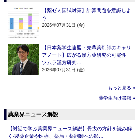
【薬ゼミ国試対策】計算問題を意識しよ
う
2026年07月31日 (金)
【日本薬学生連盟・先輩薬剤師のキャリ
アノート】広がる漢方薬研究の可能性
ツムラ漢方研究…
2026年07月31日 (金)
もっと見る »
薬学生向け書籍 »
薬業界ニュース解説
【対話で学ぶ薬業界ニュース解説】骨太の方針を読み解
く‐製薬企業や医療、薬局・薬剤師への影…