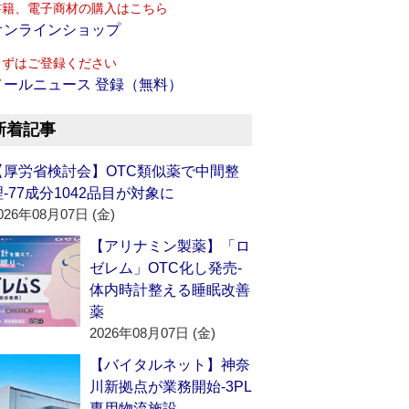
書籍、電子商材の購入はこちら
オンラインショップ
まずはご登録ください
メールニュース 登録（無料）
新着記事
【厚労省検討会】OTC類似薬で中間整
理‐77成分1042品目が対象に
026年08月07日 (金)
【アリナミン製薬】「ロ
ゼレム」OTC化し発売‐
体内時計整える睡眠改善
薬
2026年08月07日 (金)
【バイタルネット】神奈
川新拠点が業務開始‐3PL
専用物流施設