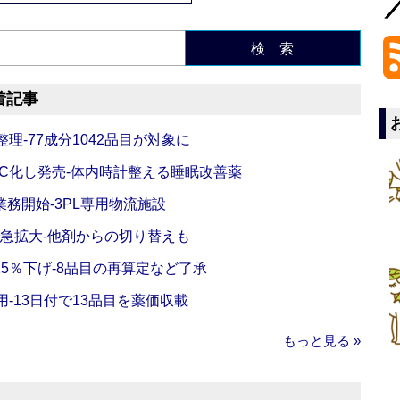
検 索
着記事
理‐77成分1042品目が対象に
C化し発売‐体内時計整える睡眠改善薬
務開始‐3PL専用物流施設
で急拡大‐他剤からの切り替えも
5％下げ‐8品目の再算定など了承
‐13日付で13品目を薬価収載
もっと見る »