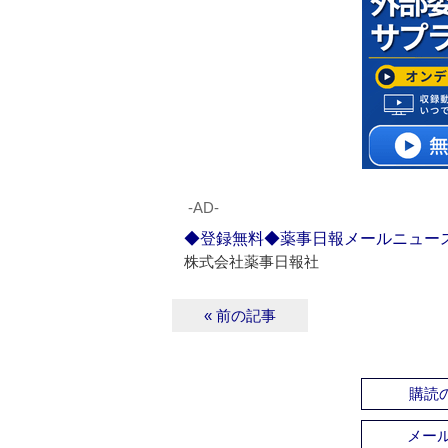
‐AD‐
◆登録無料◆薬事日報メールニュー
株式会社薬事日報社
« 前の記事
購読の
メー