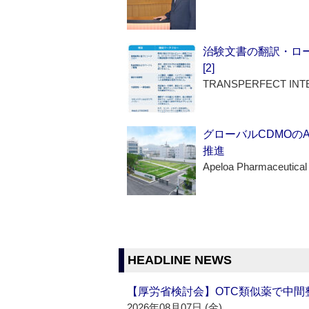
治験文書の翻訳・ロ
[2]
TRANSPERFECT INT
グローバルCDMOの
推進
Apeloa Pharmaceutical
HEADLINE NEWS
【厚労省検討会】OTC類似薬で中間整
2026年08月07日 (金)