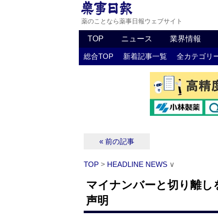
薬のことなら薬事日報ウェブサイト
TOP
ニュース
業界情報
総合TOP
新着記事一覧
全カテゴリ
« 前の記事
TOP
>
HEADLINE NEWS
∨
マイナンバーと切り離し
声明