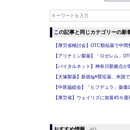
この記事と同じカテゴリーの新
【厚労省検討会】OTC類似薬で中間整
【アリナミン製薬】「ロゼレム」OT
【バイタルネット】神奈川新拠点が業
【大塚製薬】新規IgA腎症薬、米国
【中医協総会】「ヒフデュラ」薬価1
【厚労省】ウェイリズに加算45％適用
おすすめ情報
‐AD‐