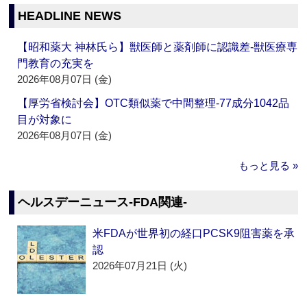
HEADLINE NEWS
【昭和薬大 神林氏ら】獣医師と薬剤師に認識差‐獣医療専
門教育の充実を
2026年08月07日 (金)
【厚労省検討会】OTC類似薬で中間整理‐77成分1042品
目が対象に
2026年08月07日 (金)
もっと見る »
ヘルスデーニュース‐FDA関連‐
米FDAが世界初の経口PCSK9阻害薬を承
認
2026年07月21日 (火)