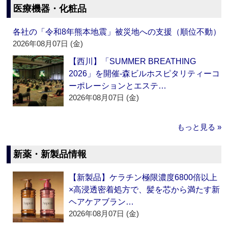
医療機器・化粧品
各社の「令和8年熊本地震」被災地への支援（順位不動）
2026年08月07日 (金)
【西川】「SUMMER BREATHING
2026」を開催‐森ビルホスピタリティーコ
ーポレーションとエステ…
2026年08月07日 (金)
もっと見る »
新薬・新製品情報
【新製品】ケラチン極限濃度6800倍以上
×高浸透密着処方で、髪を芯から満たす新
ヘアケアブラン…
2026年08月07日 (金)