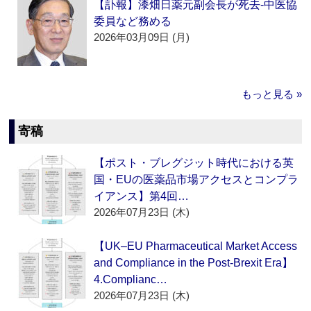
【訃報】漆畑日薬元副会長が死去‐中医協
委員など務める
2026年03月09日 (月)
もっと見る »
寄稿
【ポスト・ブレグジット時代における英
国・EUの医薬品市場アクセスとコンプラ
イアンス】第4回…
2026年07月23日 (木)
【UK–EU Pharmaceutical Market Access
and Compliance in the Post-Brexit Era】
4.Complianc…
2026年07月23日 (木)