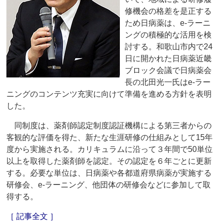
修機会の格差を是正する
ため日病薬は、e-ラーニ
ングの積極的な活用を検
討する。和歌山市内で24
日に開かれた日病薬近畿
ブロック会議で日病薬会
長の北田光一氏はe-ラー
ニングのコンテンツ充実に向けて準備を進める方針を表明
した。
同制度は、薬剤師認定制度認証機構による第三者からの
客観的な評価を得た、新たな生涯研修の仕組みとして15年
度から実施される。カリキュラムに沿って３年間で50単位
以上を取得した薬剤師を認定。その認定を６年ごとに更新
する。必要な単位は、日病薬や各都道府県病薬が実施する
研修会、e-ラーニング、他団体の研修会などに参加して取
得する。
［ 記事全文 ］