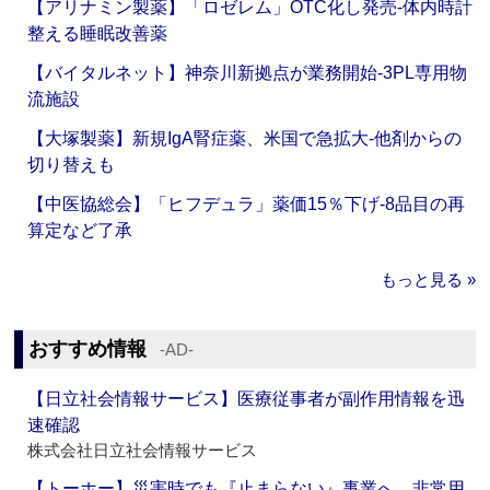
【アリナミン製薬】「ロゼレム」OTC化し発売‐体内時計
整える睡眠改善薬
【バイタルネット】神奈川新拠点が業務開始‐3PL専用物
流施設
【大塚製薬】新規IgA腎症薬、米国で急拡大‐他剤からの
切り替えも
【中医協総会】「ヒフデュラ」薬価15％下げ‐8品目の再
算定など了承
もっと見る »
おすすめ情報
‐AD‐
【日立社会情報サービス】医療従事者が副作用情報を迅
速確認
株式会社日立社会情報サービス
【トーホー】災害時でも『止まらない』事業へ 非常用