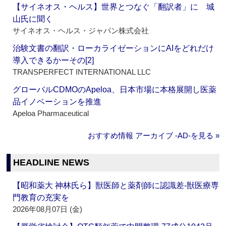
【サイネオス・ヘルス】世界とつなぐ「翻訳者」に 城
山氏に聞く
サイネオス・ヘルス・ジャパン株式会社
治験文書の翻訳・ローカライゼーションにAIをどれだけ
導入できるかーその[2]
TRANSPERFECT INTERNATIONAL LLC
グローバルCDMOのApeloa、日本市場に本格展開し医薬
品イノベーションを推進
Apeloa Pharmaceutical
おすすめ情報 アーカイブ ‐AD‐を見る »
HEADLINE NEWS
【昭和薬大 神林氏ら】獣医師と薬剤師に認識差‐獣医療専
門教育の充実を
2026年08月07日 (金)