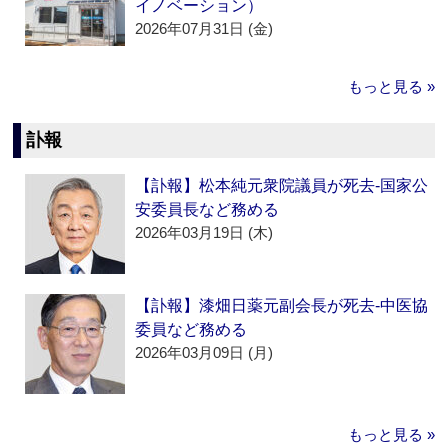
イノベーション）
2026年07月31日 (金)
もっと見る »
訃報
【訃報】松本純元衆院議員が死去‐国家公
安委員長など務める
2026年03月19日 (木)
【訃報】漆畑日薬元副会長が死去‐中医協
委員など務める
2026年03月09日 (月)
もっと見る »