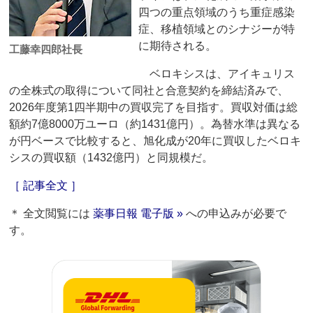
四つの重点領域のうち重症感染
症、移植領域とのシナジーが特
に期待される。
工藤幸四郎社長
ベロキシスは、アイキュリス
の全株式の取得について同社と合意契約を締結済みで、
2026年度第1四半期中の買収完了を目指す。買収対価は総
額約7億8000万ユーロ（約1431億円）。為替水準は異なる
が円ベースで比較すると、旭化成が20年に買収したベロキ
シスの買収額（1432億円）と同規模だ。
［ 記事全文 ］
＊ 全文閲覧には
薬事日報 電子版 »
への申込みが必要で
す。