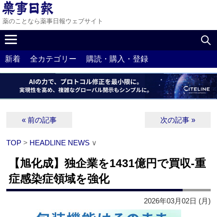
薬のことなら薬事日報ウェブサイト
新着
全カテゴリー
購読・購入・登録
« 前の記事
次の記事 »
TOP
>
HEADLINE NEWS
∨
【旭化成】独企業を1431億円で買収‐重
症感染症領域を強化
2026年03月02日 (月)