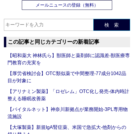
メールニュースの登録（無料）
検 索
この記事と同じカテゴリーの新着記事
【昭和薬大 神林氏ら】獣医師と薬剤師に認識差‐獣医療専
門教育の充実を
【厚労省検討会】OTC類似薬で中間整理‐77成分1042品
目が対象に
【アリナミン製薬】「ロゼレム」OTC化し発売‐体内時計
整える睡眠改善薬
【バイタルネット】神奈川新拠点が業務開始‐3PL専用物
流施設
【大塚製薬】新規IgA腎症薬、米国で急拡大‐他剤からの