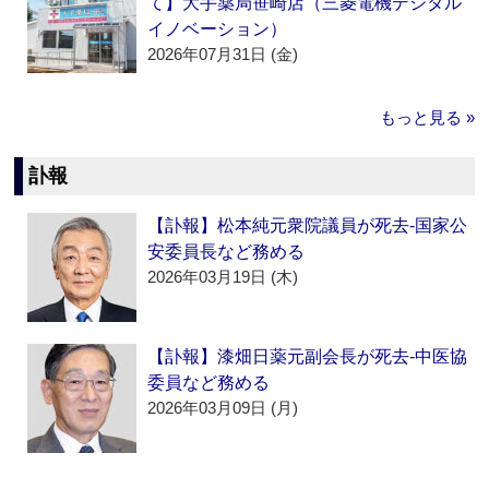
て】大手薬局笹崎店（三菱電機デジタル
イノベーション）
2026年07月31日 (金)
もっと見る »
訃報
【訃報】松本純元衆院議員が死去‐国家公
安委員長など務める
2026年03月19日 (木)
【訃報】漆畑日薬元副会長が死去‐中医協
委員など務める
2026年03月09日 (月)