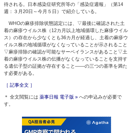
待される。日本感染症研究所等の「感染症週報」（第14
週：３月20日～今月５日）で紹介している。
WHOの麻疹排除状態認定には、▽最後に確認された土
着の麻疹ウイルス株（12カ月以上地域循環した麻疹ウイル
ス）の存在から少なくとも36カ月が経過し、土着の麻疹ウ
イルス株の地域循環がなくなっていることが示されること
▽麻疹排除の確認が可能なサーベイランスがあること▽土
着の麻疹ウイルス株の伝播がなくなっていることを支持す
る遺伝子型の証拠が存在すること――の三つの基準を満た
す必要がある。
［ 記事全文 ］
＊ 全文閲覧には
薬事日報 電子版 »
への申込みが必要で
す。