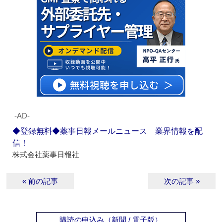
‐AD‐
◆登録無料◆薬事日報メールニュース 業界情報を配
信！
株式会社薬事日報社
« 前の記事
次の記事 »
購読の申込み（新聞 / 電子版）