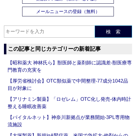
メールニュースの登録（無料）
検 索
この記事と同じカテゴリーの新着記事
【昭和薬大 神林氏ら】獣医師と薬剤師に認識差‐獣医療専
門教育の充実を
【厚労省検討会】OTC類似薬で中間整理‐77成分1042品
目が対象に
【アリナミン製薬】「ロゼレム」OTC化し発売‐体内時計
整える睡眠改善薬
【バイタルネット】神奈川新拠点が業務開始‐3PL専用物
流施設
【大塚製薬】新規IgA腎症薬、米国で急拡大‐他剤からの