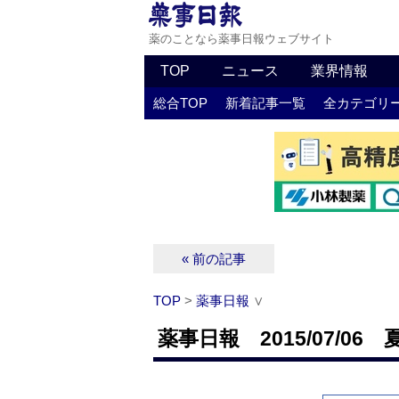
薬のことなら薬事日報ウェブサイト
TOP
ニュース
業界情報
総合TOP
新着記事一覧
全カテゴリ
« 前の記事
TOP
>
薬事日報
∨
薬事日報 2015/07/06