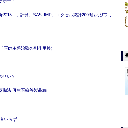
サポート
015 手計算、SAS JMP、エクセル統計2008およびフリ
成「医師主導治験の副作用報告」
のせい？
薬機法 再生医療等製品編
医者いらず