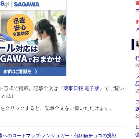
行
2
品
ト形式で掲載。記事全文は「
薬事日報 電子版
」でご覧い
2
」とは）
ルをクリックすると、記事全文をご覧いただけます。
2
2
会
へのロードマップ‐ノンシュガー・低GI値チョコの挑戦