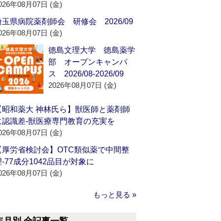
026年08月07日 (金)
埼玉県病院薬剤師会 研修会 2026/09
026年08月07日 (金)
徳島文理大学 徳島薬学
部 オープンキャンパ
ス 2026/08-2026/09
2026年08月07日 (金)
【昭和薬大 神林氏ら】獣医師と薬剤師
に認識差‐獣医療専門教育の充実を
026年08月07日 (金)
【厚労省検討会】OTC類似薬で中間整
理‐77成分1042品目が対象に
026年08月07日 (金)
もっと見る »