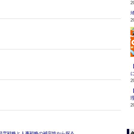
2
2
2
2
経営戦略と人事戦略の補完性から探る