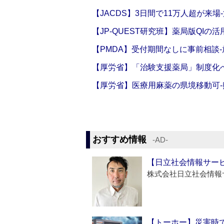
【JACDS】3日間で11万人超が来場
【JP-QUEST研究班】薬局版QIの
【PMDA】受付期間なしに事前相談
【厚労省】「治験支援薬局」制度化へ
【厚労省】医療用麻薬の県境移動可
おすすめ情報
‐AD‐
【日立社会情報サー
株式会社日立社会情報
【トーホー】災害時