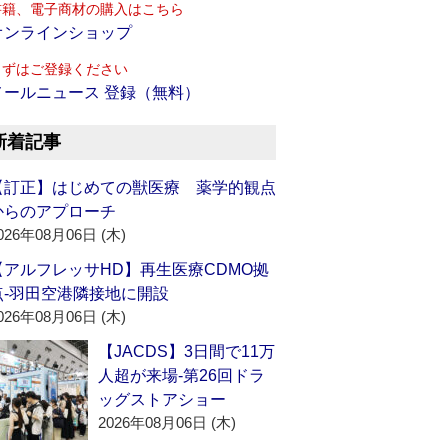
書籍、電子商材の購入はこちら
オンラインショップ
まずはご登録ください
メールニュース 登録（無料）
新着記事
【訂正】はじめての獣医療 薬学的観点
からのアプローチ
026年08月06日 (木)
【アルフレッサHD】再生医療CDMO拠
点‐羽田空港隣接地に開設
026年08月06日 (木)
【JACDS】3日間で11万
人超が来場‐第26回ドラ
ッグストアショー
2026年08月06日 (木)