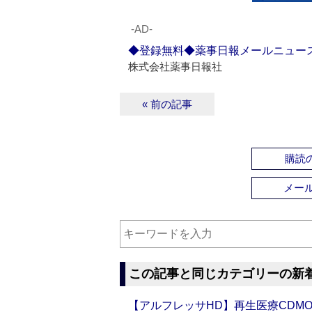
‐AD‐
◆登録無料◆薬事日報メールニュー
株式会社薬事日報社
« 前の記事
購読の
メー
この記事と同じカテゴリーの新
【アルフレッサHD】再生医療CDM