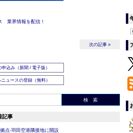
ス 業界情報を配信！
次の記事 »
申込み（新聞 / 電子版）
ルニュースの登録（無料）
検 索
着記事
O拠点‐羽田空港隣接地に開設