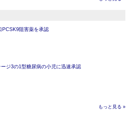
口PCSK9阻害薬を承認
をステージ3の1型糖尿病の小児に迅速承認
もっと見る »