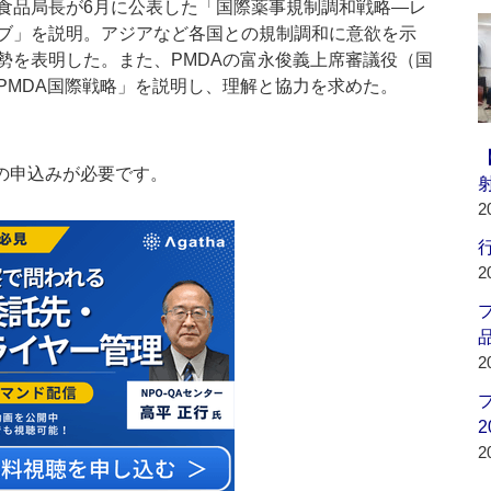
品局長が6月に公表した「国際薬事規制調和戦略―レ
ブ」を説明。アジアなど各国との規制調和に意欲を示
勢を表明した。また、PMDAの富永俊義上席審議役（国
PMDA国際戦略」を説明し、理解と協力を求めた。
の申込みが必要です。
2
行
2
品
2
2
2