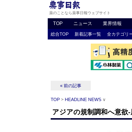
薬のことなら薬事日報ウェブサイト
TOP
ニュース
業界情報
総合TOP
新着記事一覧
全カテゴリ
« 前の記事
TOP
>
HEADLINE NEWS
∨
アジアの規制調和へ意欲‐