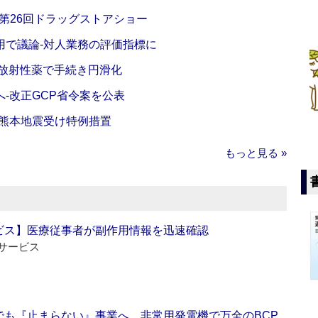
‐第26回ドラッグストアショー
活用で議論‐対人業務の評価指標に
‐放射性薬で手続き円滑化
‐改正GCP省令案を公表
‐熊本地震受け特例措置
もっと見る »
ビス】医療従事者が副作用情報を迅速確認
サービス
でも『止まらない』事業へ 非常用発電機で万全のBCP