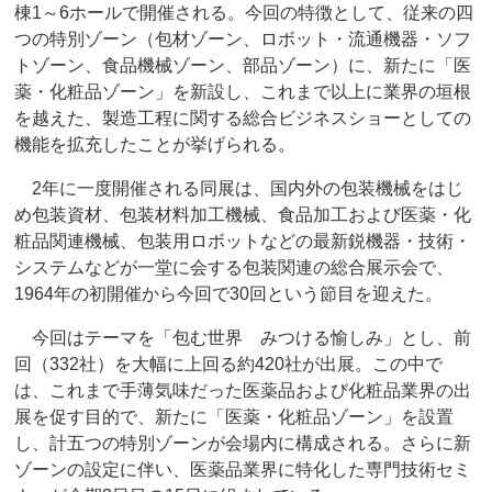
棟1～6ホールで開催される。今回の特徴として、従来の四
つの特別ゾーン（包材ゾーン、ロボット・流通機器・ソフ
トゾーン、食品機械ゾーン、部品ゾーン）に、新たに「医
薬・化粧品ゾーン」を新設し、これまで以上に業界の垣根
を越えた、製造工程に関する総合ビジネスショーとしての
機能を拡充したことが挙げられる。
2年に一度開催される同展は、国内外の包装機械をはじ
め包装資材、包装材料加工機械、食品加工および医薬・化
粧品関連機械、包装用ロボットなどの最新鋭機器・技術・
システムなどが一堂に会する包装関連の総合展示会で、
1964年の初開催から今回で30回という節目を迎えた。
今回はテーマを「包む世界 みつける愉しみ」とし、前
回（332社）を大幅に上回る約420社が出展。この中で
は、これまで手薄気味だった医薬品および化粧品業界の出
展を促す目的で、新たに「医薬・化粧品ゾーン」を設置
し、計五つの特別ゾーンが会場内に構成される。さらに新
ゾーンの設定に伴い、医薬品業界に特化した専門技術セミ