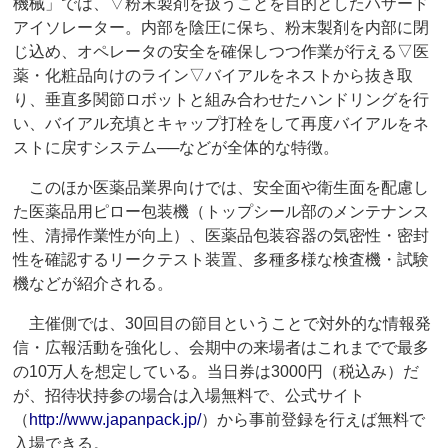
機械」では、▽粉末製剤を扱うことを目的としたハザード
アイソレーター。内部を陰圧に保ち、粉末製剤を内部に閉
じ込め、オペレータの安全を確保しつつ作業が行える▽医
薬・化粧品向けのライン▽バイアルをネストから抜き取
り、垂直多関節ロボットと組み合わせたハンドリングを行
い、バイアル充填とキャップ打栓をして再度バイアルをネ
ストに戻すシステム──などが全体的な特徴。
このほか医薬品業界向けでは、安全面や衛生面を配慮し
た医薬品用ピロー包装機（トップシール部のメンテナンス
性、清掃作業性が向上）、医薬品包装容器の気密性・密封
性を確認するリークテスト装置、多種多様な検査機・試験
機などが紹介される。
主催側では、30回目の節目ということで対外的な情報発
信・広報活動を強化し、会期中の来場者はこれまでで最多
の10万人を想定している。当日券は3000円（税込み）だ
が、招待状持参の場合は入場無料で、公式サイト
（
http://www.japanpack.jp/
）から事前登録を行えば無料で
入場できる。