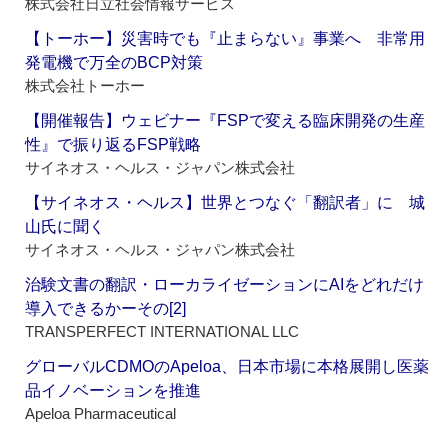
株式会社日立社会情報サービス
【トーホー】災害時でも『止まらない』事業へ 非常用
発電機で万全のBCP対策
株式会社トーホー
【開催報告】ウェビナー『FSPで変える臨床開発の生産
性』で振り返るFSP戦略
サイネオス・ヘルス・ジャパン株式会社
【サイネオス・ヘルス】世界とつなぐ「翻訳者」に 城
山氏に聞く
サイネオス・ヘルス・ジャパン株式会社
治験文書の翻訳・ローカライゼーションにAIをどれだけ
導入できるかーその[2]
TRANSPERFECT INTERNATIONAL LLC
グローバルCDMOのApeloa、日本市場に本格展開し医薬
品イノベーションを推進
Apeloa Pharmaceutical