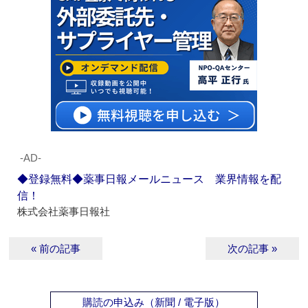
‐AD‐
◆登録無料◆薬事日報メールニュース 業界情報を配
信！
株式会社薬事日報社
« 前の記事
次の記事 »
購読の申込み（新聞 / 電子版）