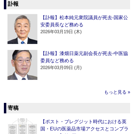
訃報
【訃報】松本純元衆院議員が死去‐国家公
安委員長など務める
2026年03月19日 (木)
【訃報】漆畑日薬元副会長が死去‐中医協
委員など務める
2026年03月09日 (月)
もっと見る »
寄稿
【ポスト・ブレグジット時代における英
国・EUの医薬品市場アクセスとコンプラ