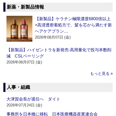
新薬・新製品情報
【新製品】ケラチン極限濃度6800倍以上
×高浸透密着処方で、髪を芯から満たす新
ヘアケアブラン…
2026年08月07日 (金)
【新製品】ハイゼントラを新発売‐高用量化で投与本数削
減 CSLベーリング
2026年08月07日 (金)
もっと見る »
人事・組織
大津賀会長が退任へ ダイト
2026年07月24日 (金)
事務所を日本橋に移転 日本医療機器産業連合会