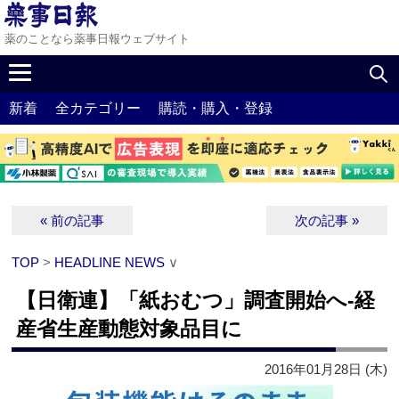
薬のことなら薬事日報ウェブサイト
新着
全カテゴリー
購読・購入・登録
« 前の記事
次の記事 »
TOP
>
HEADLINE NEWS
∨
【日衛連】「紙おむつ」調査開始へ‐経
産省生産動態対象品目に
2016年01月28日 (木)