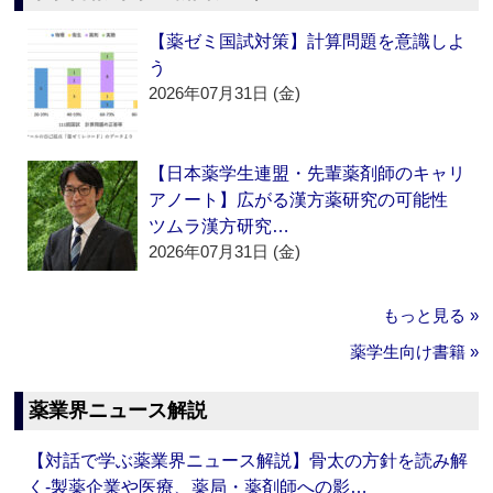
【薬ゼミ国試対策】計算問題を意識しよ
う
2026年07月31日 (金)
【日本薬学生連盟・先輩薬剤師のキャリ
アノート】広がる漢方薬研究の可能性
ツムラ漢方研究…
2026年07月31日 (金)
もっと見る »
薬学生向け書籍 »
薬業界ニュース解説
【対話で学ぶ薬業界ニュース解説】骨太の方針を読み解
く‐製薬企業や医療、薬局・薬剤師への影…