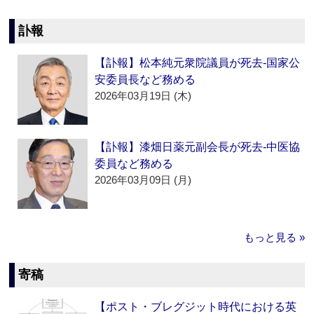
訃報
【訃報】松本純元衆院議員が死去‐国家公
安委員長など務める
2026年03月19日 (木)
【訃報】漆畑日薬元副会長が死去‐中医協
委員など務める
2026年03月09日 (月)
もっと見る »
寄稿
【ポスト・ブレグジット時代における英