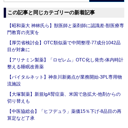
この記事と同じカテゴリーの新着記事
【昭和薬大 神林氏ら】獣医師と薬剤師に認識差‐獣医療専
門教育の充実を
【厚労省検討会】OTC類似薬で中間整理‐77成分1042品
目が対象に
【アリナミン製薬】「ロゼレム」OTC化し発売‐体内時計
整える睡眠改善薬
【バイタルネット】神奈川新拠点が業務開始‐3PL専用物
流施設
【大塚製薬】新規IgA腎症薬、米国で急拡大‐他剤からの
切り替えも
【中医協総会】「ヒフデュラ」薬価15％下げ‐8品目の再
算定など了承