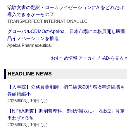
治験文書の翻訳・ローカライゼーションにAIをどれだけ
導入できるかーその[2]
TRANSPERFECT INTERNATIONAL LLC
グローバルCDMOのApeloa、日本市場に本格展開し医薬
品イノベーションを推進
Apeloa Pharmaceutical
おすすめ情報 アーカイブ ‐AD‐を見る »
HEADLINE NEWS
【人事院】公務員薬剤師・初任給9800円増‐5年連続増も
昇給幅縮小
2026年08月10日 (月)
【NPhA調査】調剤管理料、8割が減収に‐「在総2」算定
率わずか3％
2026年08月10日 (月)