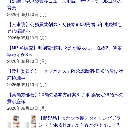
【対話で学ぶ薬業界ニュース解説】サツドラTOB成立の
背景
2026年08月10日 (月)
【人事院】公務員薬剤師・初任給9800円増‐5年連続増も
昇給幅縮小
2026年08月10日 (月)
【NPhA調査】調剤管理料、8割が減収に‐「在総2」算定
率わずか3％
2026年08月10日 (月)
【欧州委員会】「タブネオス」欧承認取消‐日米当局は対
応協議中
2026年08月10日 (月)
【薬局方部会】20局の基本方針案を了承‐薬安定供給への
貢献意識
2026年08月10日 (月)
【新製品】濡れツヤ髪スタイリングブラ
ンド「Me＆Her」から香水のように香る