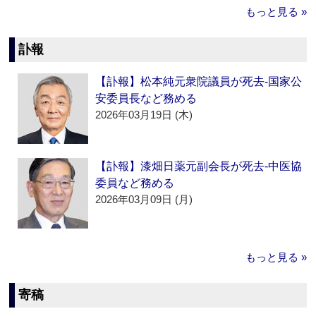
もっと見る »
訃報
【訃報】松本純元衆院議員が死去‐国家公
安委員長など務める
2026年03月19日 (木)
【訃報】漆畑日薬元副会長が死去‐中医協
委員など務める
2026年03月09日 (月)
もっと見る »
寄稿