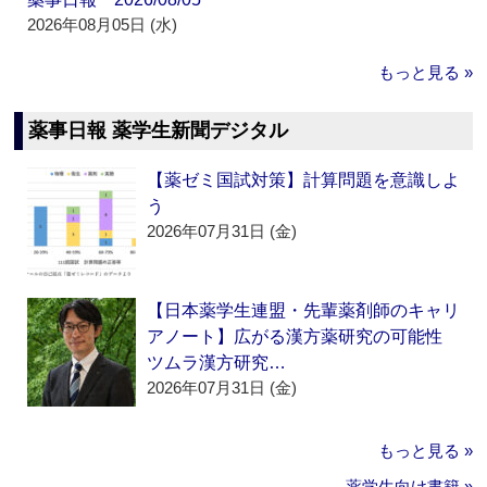
2026年08月05日 (水)
もっと見る »
薬事日報 薬学生新聞デジタル
【薬ゼミ国試対策】計算問題を意識しよ
う
2026年07月31日 (金)
【日本薬学生連盟・先輩薬剤師のキャリ
アノート】広がる漢方薬研究の可能性
ツムラ漢方研究…
2026年07月31日 (金)
もっと見る »
薬学生向け書籍 »