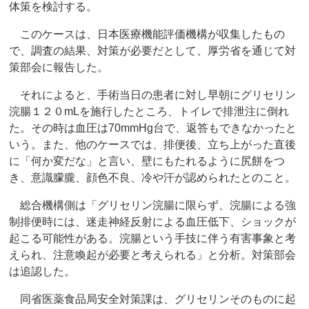
体策を検討する。
このケースは、日本医療機能評価機構が収集したもの
で、調査の結果、対策が必要だとして、厚労省を通じて対
策部会に報告した。
それによると、手術当日の患者に対し早朝にグリセリン
浣腸１２０mLを施行したところ、トイレで排泄注に倒れ
た。その時は血圧は70mmHg台で、返答もできなかったと
いう。また、他のケースでは、排便後、立ち上がった直後
に「何か変だな」と言い、壁にもたれるように尻餅をつ
き、意識朦朧、顔色不良、冷や汗が認められたとのこと。
総合機構側は「グリセリン浣腸に限らず、浣腸による強
制排便時には、迷走神経反射による血圧低下、ショックが
起こる可能性がある。浣腸という手技に伴う有害事象と考
えられ、注意喚起が必要と考えられる」と分析。対策部会
は追認した。
同省医薬食品局安全対策課は、グリセリンそのものに起