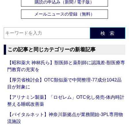
購読の申込み（新聞 / 電子版）
メールニュースの登録（無料）
検 索
この記事と同じカテゴリーの新着記事
【昭和薬大 神林氏ら】獣医師と薬剤師に認識差‐獣医療専
門教育の充実を
【厚労省検討会】OTC類似薬で中間整理‐77成分1042品
目が対象に
【アリナミン製薬】「ロゼレム」OTC化し発売‐体内時計
整える睡眠改善薬
【バイタルネット】神奈川新拠点が業務開始‐3PL専用物
流施設