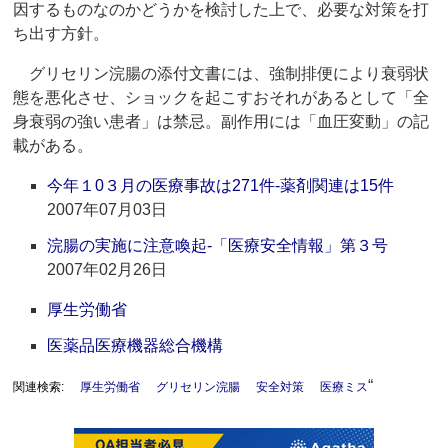
因するものなのかどうかを検討した上で、必要な対策を打
ち出す方針。
グリセリン浣腸の添付文書には、強制排便により衰弱状
態を悪化させ、ショックを起こすおそれがあるとして「全
身衰弱の強い患者」は禁忌。副作用には「血圧変動」の記
載がある。
今年１0３月の医療事故は271件‐薬剤関連は15件
2007年07月03日
浣腸の実施に注意喚起‐「医療安全情報」第３号
2007年02月26日
厚生労働省
医薬品医療機器総合機構
“
関連検索:
厚生労働省
グリセリン浣腸
安全対策
医療ミス