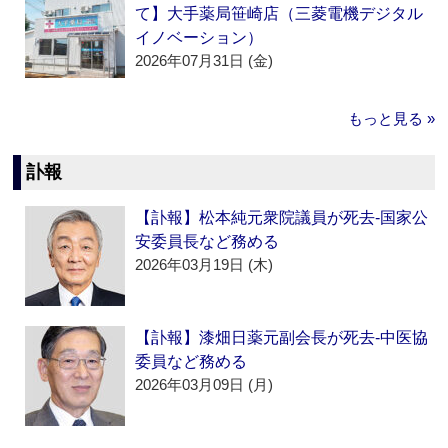
て】大手薬局笹崎店（三菱電機デジタル
イノベーション）
2026年07月31日 (金)
もっと見る »
訃報
【訃報】松本純元衆院議員が死去‐国家公
安委員長など務める
2026年03月19日 (木)
【訃報】漆畑日薬元副会長が死去‐中医協
委員など務める
2026年03月09日 (月)