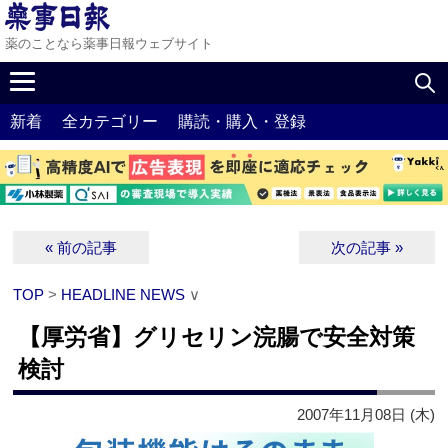
薬のことなら薬事日報ウェブサイト
新着
全カテゴリー
購読・購入・登録
« 前の記事
次の記事 »
TOP
>
HEADLINE NEWS
∨
【厚労省】グリセリン浣腸で安全対策
検討
2007年11月08日 (木)