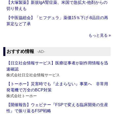
【大塚製薬】新規IgA腎症薬、米国で急拡大‐他剤からの
切り替えも
【中医協総会】「ヒフデュラ」薬価15％下げ‐8品目の再
算定など了承
もっと見る »
おすすめ情報
‐AD‐
【日立社会情報サービス】医療従事者が副作用情報を迅
速確認
株式会社日立社会情報サービス
【トーホー】災害時でも『止まらない』事業へ 非常用
発電機で万全のBCP対策
株式会社トーホー
【開催報告】ウェビナー『FSPで変える臨床開発の生産
性』で振り返るFSP戦略