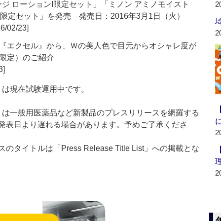
ージ ローションI限定セット」「ミノン アミノモイスト
2
II限定セット」を発売 発売日：2016年3月1日（火）
6/02/23]
2
『エクセル』から、Ｗの美人色で目元からオシャレ度が
限定）のご紹介
3]
t：新製品」は現在試験運用中です。
List：新製品」は一般用医薬品など新製品のプレスリリースを網羅する
発表日より遅れる場合があります。予めご了承くださ
2
ルは「Press Release Title List」への掲載とな
2