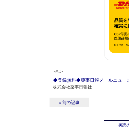
‐AD‐
◆登録無料◆薬事日報メールニュー
株式会社薬事日報社
« 前の記事
購読の