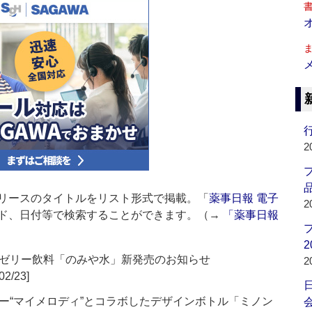
行
2
品
リースのタイトルをリスト形式で掲載。「
薬事日報 電子
2
ド、日付等で検索することができます。（→
「薬事日報
2
ゼリー飲料「のみや水」新発売のお知らせ
2
02/23]
ー“マイメロディ”とコラボしたデザインボトル「ミノン
会