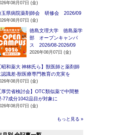
026年08月07日 (金)
埼玉県病院薬剤師会 研修会 2026/09
026年08月07日 (金)
徳島文理大学 徳島薬学
部 オープンキャンパ
ス 2026/08-2026/09
2026年08月07日 (金)
【昭和薬大 神林氏ら】獣医師と薬剤師
に認識差‐獣医療専門教育の充実を
026年08月07日 (金)
【厚労省検討会】OTC類似薬で中間整
理‐77成分1042品目が対象に
026年08月07日 (金)
もっと見る »