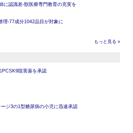
師に認識差‐獣医療専門教育の充実を
理‐77成分1042品目が対象に
もっと見る »
口PCSK9阻害薬を承認
をステージ3の1型糖尿病の小児に迅速承認