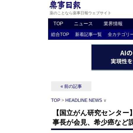
薬のことなら薬事日報ウェブサイト
TOP
ニュース
業界情報
総合TOP
新着記事一覧
全カテゴリ
« 前の記事
TOP
>
HEADLINE NEWS
∨
【国立がん研究センター
事長が会見、希少癌など