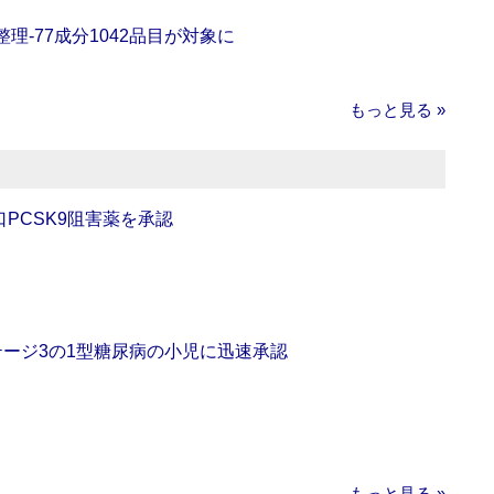
理‐77成分1042品目が対象に
もっと見る »
口PCSK9阻害薬を承認
をステージ3の1型糖尿病の小児に迅速承認
もっと見る »