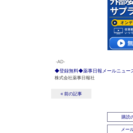
‐AD‐
◆登録無料◆薬事日報メールニュー
株式会社薬事日報社
« 前の記事
購読の
メー