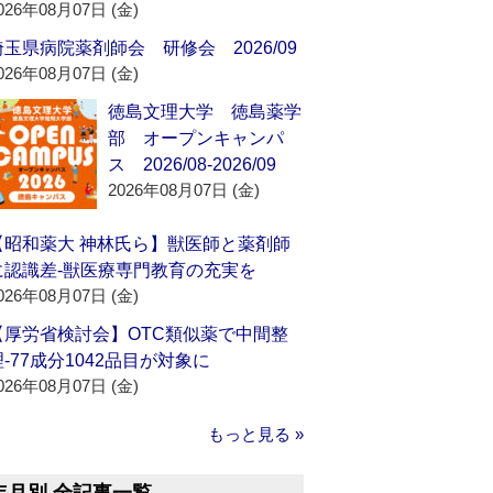
026年08月07日 (金)
埼玉県病院薬剤師会 研修会 2026/09
026年08月07日 (金)
徳島文理大学 徳島薬学
部 オープンキャンパ
ス 2026/08-2026/09
2026年08月07日 (金)
【昭和薬大 神林氏ら】獣医師と薬剤師
に認識差‐獣医療専門教育の充実を
026年08月07日 (金)
【厚労省検討会】OTC類似薬で中間整
理‐77成分1042品目が対象に
026年08月07日 (金)
もっと見る »