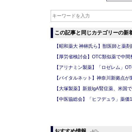
この記事と同じカテゴリーの新
【昭和薬大 神林氏ら】獣医師と薬剤
【厚労省検討会】OTC類似薬で中間整
【アリナミン製薬】「ロゼレム」OT
【バイタルネット】神奈川新拠点が業
【大塚製薬】新規IgA腎症薬、米国
【中医協総会】「ヒフデュラ」薬価1
おすすめ情報
‐AD‐