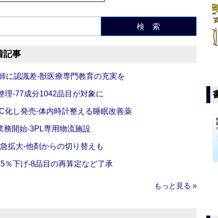
検 索
着記事
師に認識差‐獣医療専門教育の充実を
理‐77成分1042品目が対象に
C化し発売‐体内時計整える睡眠改善薬
務開始‐3PL専用物流施設
で急拡大‐他剤からの切り替えも
5％下げ‐8品目の再算定など了承
もっと見る »