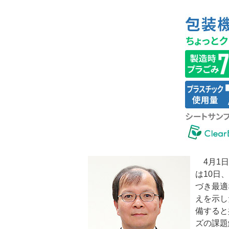
4月1日
は10日
づき最適
えを示し
備すると
ズの課題