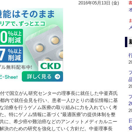
2016年05月13日 (金)
行
2
品
2
付で国立がん研究センターの理事長に就任した中釜斉氏
、都内で就任会見を行い、患者一人ひとりの遺伝情報に基
2
な治療を行うゲノム医療の取り組みに力を入れていく考
2
た。特にゲノム情報に基づく“最適医療”の提供体制を整
共に、希少癌や難治癌などのアンメットメディカルニー
会
解決のための研究を強化していく方針だ。中釜理事長