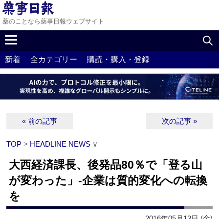
薬のことなら薬事日報ウェブサイト
新着
全カテゴリー
購読・購入・登録
« 前の記事
次の記事 »
TOP
>
HEADLINE NEWS
∨
大西経済課長、後発品80％で「登る山
が変わった」‐企業は質的変化への転換
を
2016年05月13日 (金)