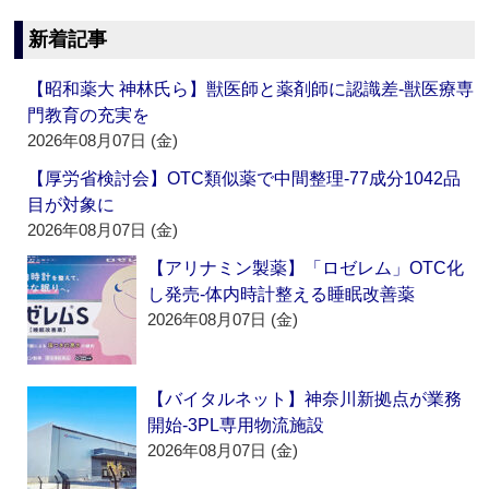
新着記事
【昭和薬大 神林氏ら】獣医師と薬剤師に認識差‐獣医療専
門教育の充実を
2026年08月07日 (金)
【厚労省検討会】OTC類似薬で中間整理‐77成分1042品
目が対象に
2026年08月07日 (金)
【アリナミン製薬】「ロゼレム」OTC化
し発売‐体内時計整える睡眠改善薬
2026年08月07日 (金)
【バイタルネット】神奈川新拠点が業務
開始‐3PL専用物流施設
2026年08月07日 (金)