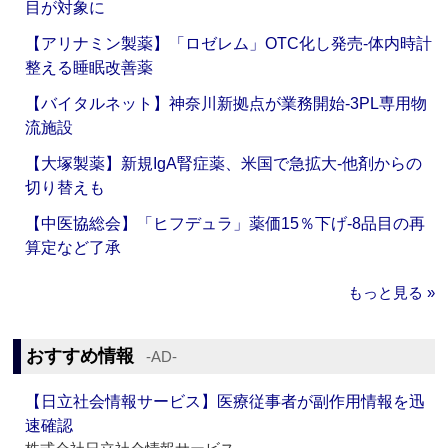
目が対象に
【アリナミン製薬】「ロゼレム」OTC化し発売‐体内時計
整える睡眠改善薬
【バイタルネット】神奈川新拠点が業務開始‐3PL専用物
流施設
【大塚製薬】新規IgA腎症薬、米国で急拡大‐他剤からの
切り替えも
【中医協総会】「ヒフデュラ」薬価15％下げ‐8品目の再
算定など了承
もっと見る »
おすすめ情報
‐AD‐
【日立社会情報サービス】医療従事者が副作用情報を迅
速確認