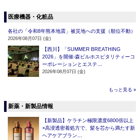
医療機器・化粧品
各社の「令和8年熊本地震」被災地への支援（順位不動）
2026年08月07日 (金)
【西川】「SUMMER BREATHING
2026」を開催‐森ビルホスピタリティーコ
ーポレーションとエステ…
2026年08月07日 (金)
もっと見る »
新薬・新製品情報
【新製品】ケラチン極限濃度6800倍以上
×高浸透密着処方で、髪を芯から満たす新
ヘアケアブラン…