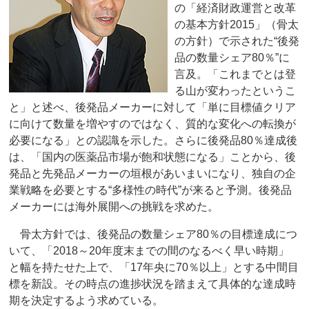
の「経済財政運営と改革
の基本方針2015」（骨太
の方針）で示された“後発
品の数量シェア80％”に
言及。「これまでとは登
る山が変わったというこ
と」と述べ、後発品メーカーに対して「単に目標値クリア
に向けて数量を増やすのではなく、質的な変化への転換が
必要になる」との認識を示した。さらに後発品80％達成後
は、「国内の医薬品市場が飽和状態になる」ことから、後
発品と先発品メーカーの垣根があいまいになり、独自の企
業戦略を必要とする“多様性の時代”が来ると予測。後発品
メーカーには海外展開への挑戦を求めた。
骨太方針では、後発品の数量シェア80％の目標達成につ
いて、「2018～20年度末までの間のなるべく早い時期」
と幅を持たせた上で、「17年央に70％以上」とする中間目
標を新設。その時点の進捗状況を踏まえて具体的な達成時
期を決定するよう求めている。