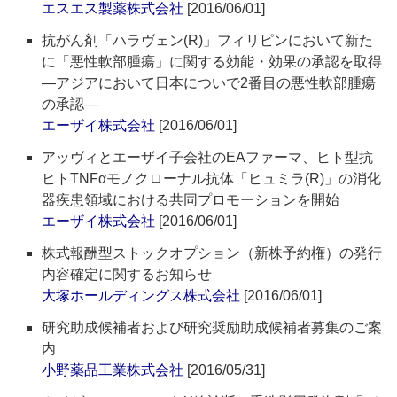
エスエス製薬株式会社
[2016/06/01]
抗がん剤「ハラヴェン(R)」フィリピンにおいて新た
に「悪性軟部腫瘍」に関する効能・効果の承認を取得
―アジアにおいて日本についで2番目の悪性軟部腫瘍
の承認―
エーザイ株式会社
[2016/06/01]
アッヴィとエーザイ子会社のEAファーマ、ヒト型抗
ヒトTNFαモノクローナル抗体「ヒュミラ(R)」の消化
器疾患領域における共同プロモーションを開始
エーザイ株式会社
[2016/06/01]
株式報酬型ストックオプション（新株予約権）の発行
内容確定に関するお知らせ
大塚ホールディングス株式会社
[2016/06/01]
研究助成候補者および研究奨励助成候補者募集のご案
内
小野薬品工業株式会社
[2016/05/31]