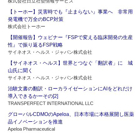
株式会社日立社会情報サービス
【トーホー】災害時でも『止まらない』事業へ 非常用
発電機で万全のBCP対策
株式会社トーホー
【開催報告】ウェビナー『FSPで変える臨床開発の生産
性』で振り返るFSP戦略
サイネオス・ヘルス・ジャパン株式会社
【サイネオス・ヘルス】世界とつなぐ「翻訳者」に 城
山氏に聞く
サイネオス・ヘルス・ジャパン株式会社
治験文書の翻訳・ローカライゼーションにAIをどれだけ
導入できるかーその[2]
TRANSPERFECT INTERNATIONAL LLC
グローバルCDMOのApeloa、日本市場に本格展開し医薬
品イノベーションを推進
Apeloa Pharmaceutical