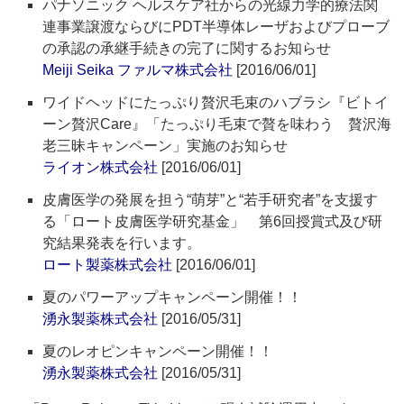
パナソニック ヘルスケア社からの光線力学的療法関
連事業譲渡ならびにPDT半導体レーザおよびプローブ
の承認の承継手続きの完了に関するお知らせ
Meiji Seika ファルマ株式会社
[2016/06/01]
ワイドヘッドにたっぷり贅沢毛束のハブラシ『ビトイ
ーン贅沢Care』「たっぷり毛束で贅を味わう 贅沢海
老三昧キャンペーン」実施のお知らせ
ライオン株式会社
[2016/06/01]
皮膚医学の発展を担う“萌芽”と“若手研究者”を支援す
る「ロート皮膚医学研究基金」 第6回授賞式及び研
究結果発表を行います。
ロート製薬株式会社
[2016/06/01]
夏のパワーアップキャンペーン開催！！
湧永製薬株式会社
[2016/05/31]
夏のレオピンキャンペーン開催！！
湧永製薬株式会社
[2016/05/31]