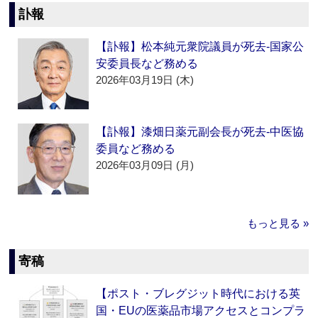
訃報
【訃報】松本純元衆院議員が死去‐国家公
安委員長など務める
2026年03月19日 (木)
【訃報】漆畑日薬元副会長が死去‐中医協
委員など務める
2026年03月09日 (月)
もっと見る »
寄稿
【ポスト・ブレグジット時代における英
国・EUの医薬品市場アクセスとコンプラ