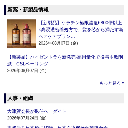
新薬・新製品情報
【新製品】ケラチン極限濃度6800倍以上
×高浸透密着処方で、髪を芯から満たす新
ヘアケアブラン…
2026年08月07日 (金)
【新製品】ハイゼントラを新発売‐高用量化で投与本数削
減 CSLベーリング
2026年08月07日 (金)
もっと見る »
人事・組織
大津賀会長が退任へ ダイト
2026年07月24日 (金)
事務所を日本橋に移転 日本医療機器産業連合会