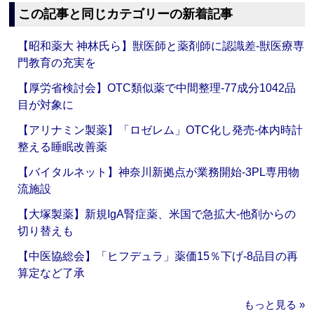
この記事と同じカテゴリーの新着記事
【昭和薬大 神林氏ら】獣医師と薬剤師に認識差‐獣医療専
門教育の充実を
【厚労省検討会】OTC類似薬で中間整理‐77成分1042品
目が対象に
【アリナミン製薬】「ロゼレム」OTC化し発売‐体内時計
整える睡眠改善薬
【バイタルネット】神奈川新拠点が業務開始‐3PL専用物
流施設
【大塚製薬】新規IgA腎症薬、米国で急拡大‐他剤からの
切り替えも
【中医協総会】「ヒフデュラ」薬価15％下げ‐8品目の再
算定など了承
もっと見る »