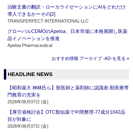
治験文書の翻訳・ローカライゼーションにAIをどれだけ
導入できるかーその[2]
TRANSPERFECT INTERNATIONAL LLC
グローバルCDMOのApeloa、日本市場に本格展開し医薬
品イノベーションを推進
Apeloa Pharmaceutical
おすすめ情報 アーカイブ ‐AD‐を見る »
HEADLINE NEWS
【昭和薬大 神林氏ら】獣医師と薬剤師に認識差‐獣医療専
門教育の充実を
2026年08月07日 (金)
【厚労省検討会】OTC類似薬で中間整理‐77成分1042品
目が対象に
2026年08月07日 (金)