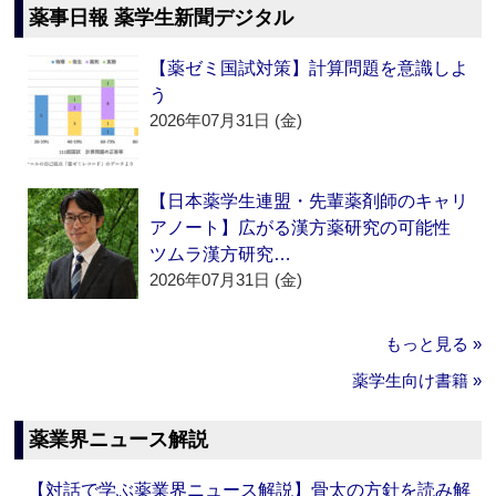
薬事日報 薬学生新聞デジタル
【薬ゼミ国試対策】計算問題を意識しよ
う
2026年07月31日 (金)
【日本薬学生連盟・先輩薬剤師のキャリ
アノート】広がる漢方薬研究の可能性
ツムラ漢方研究…
2026年07月31日 (金)
もっと見る »
薬学生向け書籍 »
薬業界ニュース解説
【対話で学ぶ薬業界ニュース解説】骨太の方針を読み解