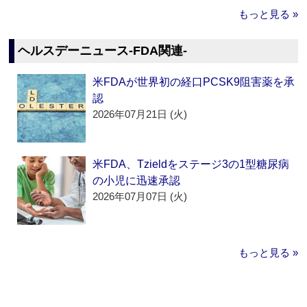
もっと見る »
ヘルスデーニュース‐FDA関連‐
米FDAが世界初の経口PCSK9阻害薬を承
認
2026年07月21日 (火)
米FDA、Tzieldをステージ3の1型糖尿病
の小児に迅速承認
2026年07月07日 (火)
もっと見る »