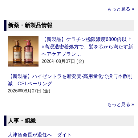
もっと見る »
新薬・新製品情報
【新製品】ケラチン極限濃度6800倍以上
×高浸透密着処方で、髪を芯から満たす新
ヘアケアブラン…
2026年08月07日 (金)
【新製品】ハイゼントラを新発売‐高用量化で投与本数削
減 CSLベーリング
2026年08月07日 (金)
もっと見る »
人事・組織
大津賀会長が退任へ ダイト