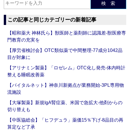
検 索
この記事と同じカテゴリーの新着記事
【昭和薬大 神林氏ら】獣医師と薬剤師に認識差‐獣医療専
門教育の充実を
【厚労省検討会】OTC類似薬で中間整理‐77成分1042品
目が対象に
【アリナミン製薬】「ロゼレム」OTC化し発売‐体内時計
整える睡眠改善薬
【バイタルネット】神奈川新拠点が業務開始‐3PL専用物
流施設
【大塚製薬】新規IgA腎症薬、米国で急拡大‐他剤からの
切り替えも
【中医協総会】「ヒフデュラ」薬価15％下げ‐8品目の再
算定など了承