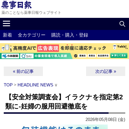
薬のことなら薬事日報ウェブサイト
新着
全カテゴリー
購読・購入・登録
« 前の記事
次の記事 »
TOP
>
HEADLINE NEWS
∨
【安全対策調査会】イラクナを指定第2
類に‐妊婦の服用回避徹底を
2026年05月08日 (金)