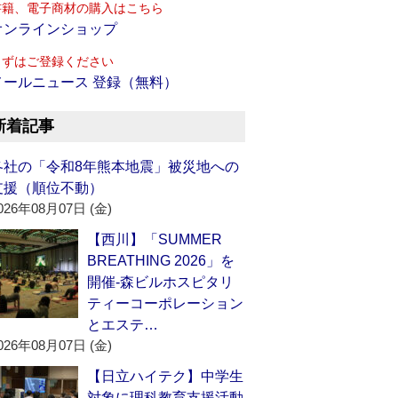
書籍、電子商材の購入はこちら
オンラインショップ
まずはご登録ください
メールニュース 登録（無料）
新着記事
各社の「令和8年熊本地震」被災地への
支援（順位不動）
026年08月07日 (金)
【西川】「SUMMER
BREATHING 2026」を
開催‐森ビルホスピタリ
ティーコーポレーション
とエステ…
026年08月07日 (金)
【日立ハイテク】中学生
対象に理科教育支援活動