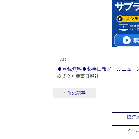
‐AD‐
◆登録無料◆薬事日報メールニュー
株式会社薬事日報社
« 前の記事
購読の
メー