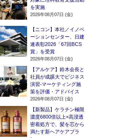
を実施
2026年08月07日 (金)
【ニコン】本社／イノベ
ーションセンター、日建
連表彰2026「67回BCS
賞」を受賞
2026年08月07日 (金)
【アルケア】鈴木会長と
社員が成蹊大でビジネス
演習‐マーケティング施
策を評価・アドバイス
2026年08月07日 (金)
【新製品】ケラチン極限
濃度6800倍以上×高浸透
密着処方で、髪を芯から
満たす新ヘアケアブラ