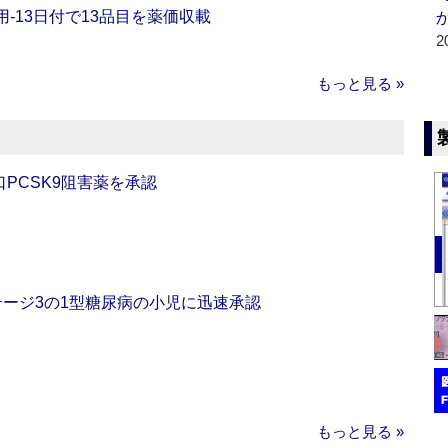
‐13日付で13品目を薬価収載
2
もっと見る »
口PCSK9阻害薬を承認
をステージ3の1型糖尿病の小児に迅速承認
もっと見る »