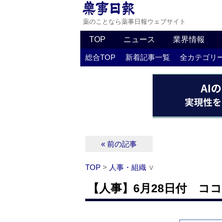
薬のことなら薬事日報ウェブサイト
TOP
ニュース
業界情報
総合TOP
新着記事一覧
全カテゴリ
« 前の記事
TOP
>
人事・組織
∨
【人事】6月28日付 コ