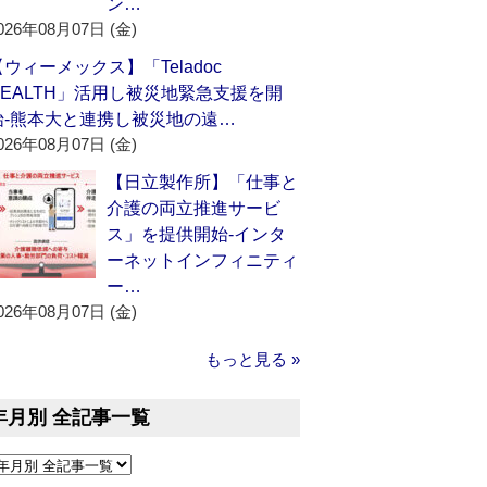
ン…
026年08月07日 (金)
【ウィーメックス】「Teladoc
HEALTH」活用し被災地緊急支援を開
始‐熊本大と連携し被災地の遠…
026年08月07日 (金)
【日立製作所】「仕事と
介護の両立推進サービ
ス」を提供開始‐インタ
ーネットインフィニティ
ー…
026年08月07日 (金)
もっと見る »
年月別 全記事一覧