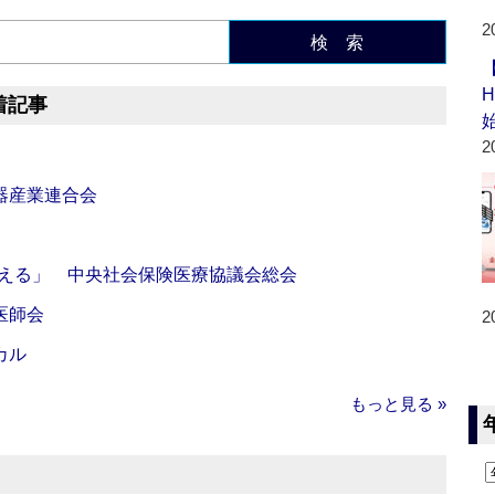
2
検 索
着記事
2
器産業連合会
伝える」 中央社会保険医療協議会総会
医師会
2
カル
もっと見る »