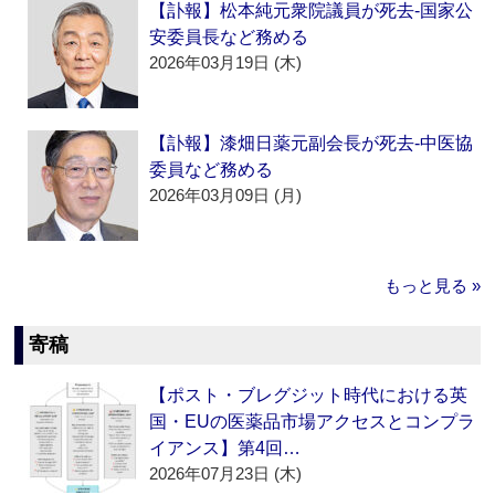
【訃報】松本純元衆院議員が死去‐国家公
安委員長など務める
2026年03月19日 (木)
【訃報】漆畑日薬元副会長が死去‐中医協
委員など務める
2026年03月09日 (月)
もっと見る »
寄稿
【ポスト・ブレグジット時代における英
国・EUの医薬品市場アクセスとコンプラ
イアンス】第4回…
2026年07月23日 (木)