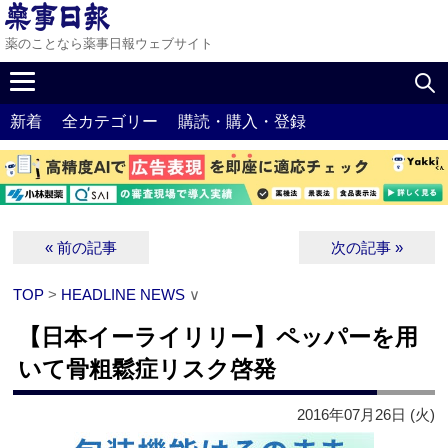
薬のことなら薬事日報ウェブサイト
新着
全カテゴリー
購読・購入・登録
« 前の記事
次の記事 »
TOP
>
HEADLINE NEWS
∨
【日本イーライリリー】ペッパーを用
いて骨粗鬆症リスク啓発
2016年07月26日 (火)