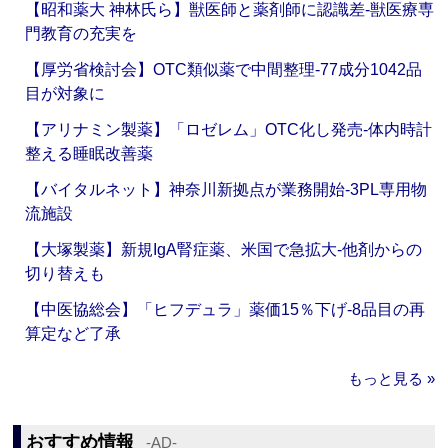
【昭和薬大 神林氏ら】獣医師と薬剤師に認識差‐獣医療専
門教育の充実を
【厚労省検討会】OTC類似薬で中間整理‐77成分1042品
目が対象に
【アリナミン製薬】「ロゼレム」OTC化し発売‐体内時計
整える睡眠改善薬
【バイタルネット】神奈川新拠点が業務開始‐3PL専用物
流施設
【大塚製薬】新規IgA腎症薬、米国で急拡大‐他剤からの
切り替えも
【中医協総会】「ヒフデュラ」薬価15％下げ‐8品目の再
算定など了承
もっと見る »
おすすめ情報
‐AD‐