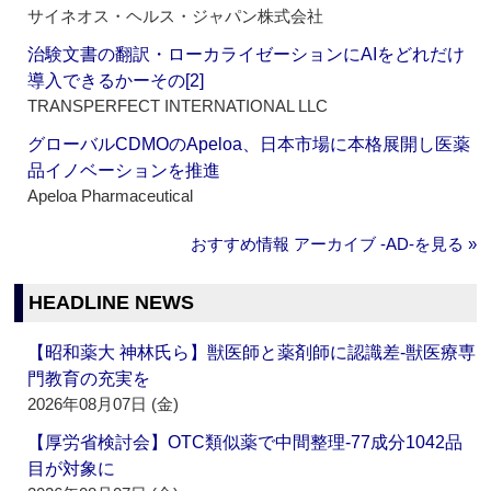
サイネオス・ヘルス・ジャパン株式会社
治験文書の翻訳・ローカライゼーションにAIをどれだけ
導入できるかーその[2]
TRANSPERFECT INTERNATIONAL LLC
グローバルCDMOのApeloa、日本市場に本格展開し医薬
品イノベーションを推進
Apeloa Pharmaceutical
おすすめ情報 アーカイブ ‐AD‐を見る »
HEADLINE NEWS
【昭和薬大 神林氏ら】獣医師と薬剤師に認識差‐獣医療専
門教育の充実を
2026年08月07日 (金)
【厚労省検討会】OTC類似薬で中間整理‐77成分1042品
目が対象に