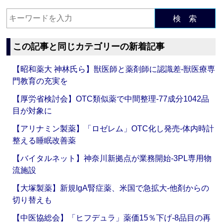
検 索
この記事と同じカテゴリーの新着記事
【昭和薬大 神林氏ら】獣医師と薬剤師に認識差‐獣医療専
門教育の充実を
【厚労省検討会】OTC類似薬で中間整理‐77成分1042品
目が対象に
【アリナミン製薬】「ロゼレム」OTC化し発売‐体内時計
整える睡眠改善薬
【バイタルネット】神奈川新拠点が業務開始‐3PL専用物
流施設
【大塚製薬】新規IgA腎症薬、米国で急拡大‐他剤からの
切り替えも
【中医協総会】「ヒフデュラ」薬価15％下げ‐8品目の再