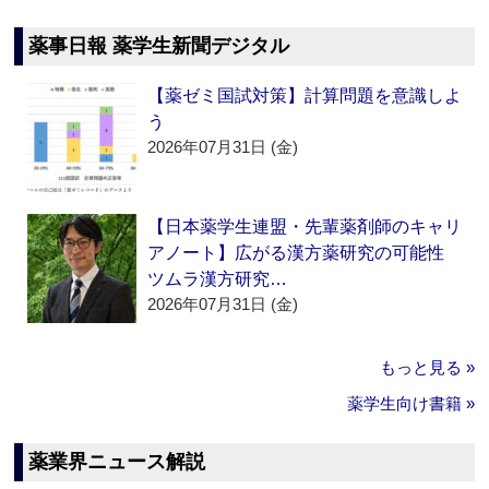
薬事日報 薬学生新聞デジタル
【薬ゼミ国試対策】計算問題を意識しよ
う
2026年07月31日 (金)
【日本薬学生連盟・先輩薬剤師のキャリ
アノート】広がる漢方薬研究の可能性
ツムラ漢方研究…
2026年07月31日 (金)
もっと見る »
薬学生向け書籍 »
薬業界ニュース解説