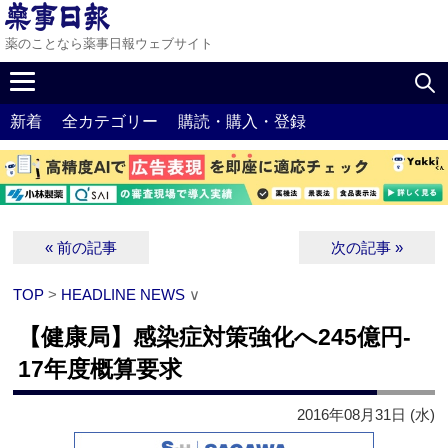
薬のことなら薬事日報ウェブサイト
新着
全カテゴリー
購読・購入・登録
« 前の記事
次の記事 »
TOP
>
HEADLINE NEWS
∨
【健康局】感染症対策強化へ245億円‐
17年度概算要求
2016年08月31日 (水)