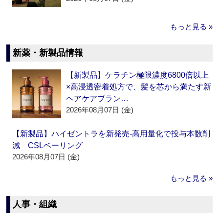
もっと見る »
新薬・新製品情報
【新製品】ケラチン極限濃度6800倍以上
×高浸透密着処方で、髪を芯から満たす新
ヘアケアブラン…
2026年08月07日 (金)
【新製品】ハイゼントラを新発売‐高用量化で投与本数削
減 CSLベーリング
2026年08月07日 (金)
もっと見る »
人事・組織