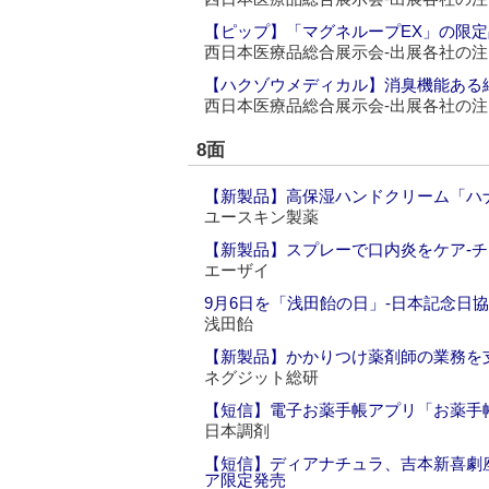
【ピップ】「マグネループEX」の限定
西日本医療品総合展示会‐出展各社の
【ハクゾウメディカル】消臭機能ある
西日本医療品総合展示会‐出展各社の
8面
【新製品】高保湿ハンドクリーム「ハ
ユースキン製薬
【新製品】スプレーで口内炎をケア‐チ
エーザイ
9月6日を「浅田飴の日」‐日本記念日
浅田飴
【新製品】かかりつけ薬剤師の業務を支
ネグジット総研
【短信】電子お薬手帳アプリ「お薬手
日本調剤
【短信】ディアナチュラ、吉本新喜劇
ア限定発売