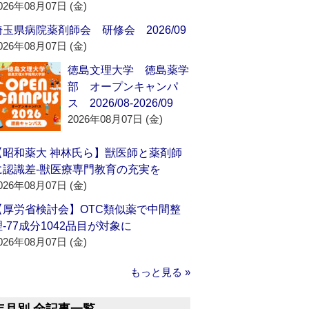
026年08月07日 (金)
埼玉県病院薬剤師会 研修会 2026/09
026年08月07日 (金)
徳島文理大学 徳島薬学
部 オープンキャンパ
ス 2026/08-2026/09
2026年08月07日 (金)
【昭和薬大 神林氏ら】獣医師と薬剤師
に認識差‐獣医療専門教育の充実を
026年08月07日 (金)
【厚労省検討会】OTC類似薬で中間整
理‐77成分1042品目が対象に
026年08月07日 (金)
もっと見る »