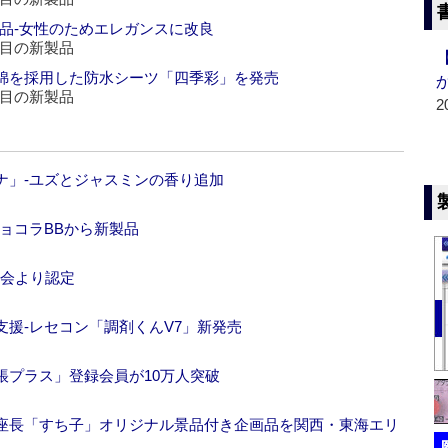
品‐女性のためエレガンスに改良
注目の新製品
綿を採用した防水シーツ「四季彩」を発売
注目の新製品
2
ナ」‐ユズとジャスミンの香り追加
ョコラBBから新製品
協会より認定
援‐レセコン「調剤くんV7」新発売
帳プラス」登録会員が10万人突破
座長「すち子」オリジナル景品付き企画品を関西・東海エリ