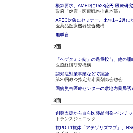
概算要求、AMEDに1528億円‐医療
政府「健康・医療戦略推進本部」
APEC対象にセミナー、来年1～2月に
医薬品医療機器総合機構
無季言
2面
「ベゲタミン錠」の過量投与、他の睡
医療経済研究機構
認知症対策事業などで議論
第20回政令指定都市薬剤師会総会
国病災害医療センターの敷地内薬局誘
3面
創薬支援から自ら医薬品開発‐ベンチ
トランスジェニック
抗PD-L1抗体「アテゾリズマブ」、N