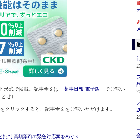
行
2
品
ト形式で掲載。記事全文は「
薬事日報 電子版
」でご覧い
2
」とは）
ルをクリックすると、記事全文をご覧いただけます。
2
2
会
と批判‐高額薬剤の緊急対応案をめぐり