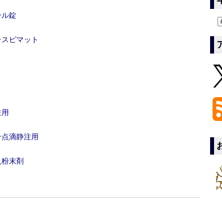
ール錠
レスピマット
注用
ン点滴静注用
入粉末剤