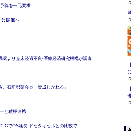
2
研究予算を一元要求
2
かけ開催へ
眠薬より臨床経過不良‐医療経済研究機構が調査
2
致、石垣都薬会長「賛成しかねる」
2
ャーと積極連携
SCLCでOS延長‐ドセタキセルとの比較で