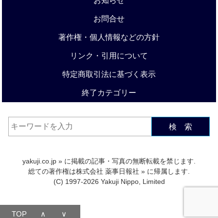
お知らせ
お問合せ
著作権・個人情報などの方針
リンク・引用について
特定商取引法に基づく表示
終了カテゴリー
検 索
yakuji.co.jp
» に掲載の記事・写真の無断転載を禁じます.
総ての著作権は
株式会社 薬事日報社
» に帰属します.
(C) 1997-2026 Yakuji Nippo, Limited
TOP
∧
∨