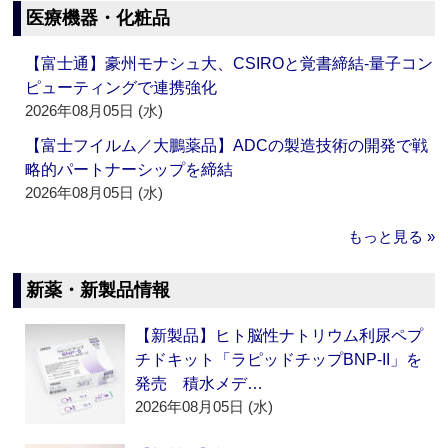
医療機器・化粧品
【富士通】豪州モナシュ大、CSIROと覚書締結‐量子コン
ピューティングで連携強化
2026年08月05日 (水)
【富士フイルム／大鵬薬品】ADCの製造技術の開発で戦
略的パートナーシップを締結
2026年08月05日 (水)
もっと見る »
新薬・新製品情報
【新製品】ヒト脳性ナトリウム利尿ペプ
チドキット「ラピッドチップBNP-II」を
発売 積水メデ…
2026年08月05日 (水)