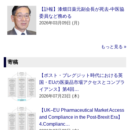
【訃報】漆畑日薬元副会長が死去‐中医協
委員など務める
2026年03月09日 (月)
もっと見る »
寄稿
【ポスト・ブレグジット時代における英
国・EUの医薬品市場アクセスとコンプラ
イアンス】第4回…
2026年07月23日 (木)
【UK–EU Pharmaceutical Market Access
and Compliance in the Post-Brexit Era】
4.Complianc…