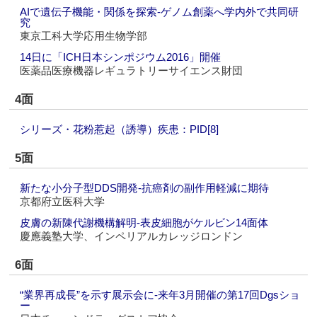
AIで遺伝子機能・関係を探索‐ゲノム創薬へ学内外で共同研
究
東京工科大学応用生物学部
14日に「ICH日本シンポジウム2016」開催
医薬品医療機器レギュラトリーサイエンス財団
4面
シリーズ・花粉惹起（誘導）疾患：PID[8]
5面
新たな小分子型DDS開発‐抗癌剤の副作用軽減に期待
京都府立医科大学
皮膚の新陳代謝機構解明‐表皮細胞がケルビン14面体
慶應義塾大学、インペリアルカレッジロンドン
6面
“業界再成長”を示す展示会に‐来年3月開催の第17回Dgsショ
ー