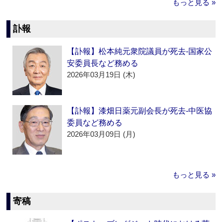
もっと見る »
訃報
【訃報】松本純元衆院議員が死去‐国家公
安委員長など務める
2026年03月19日 (木)
【訃報】漆畑日薬元副会長が死去‐中医協
委員など務める
2026年03月09日 (月)
もっと見る »
寄稿