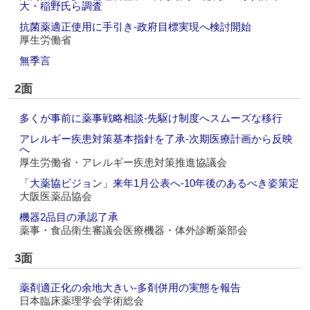
大・稲野氏ら調査
抗菌薬適正使用に手引き‐政府目標実現へ検討開始
厚生労働省
無季言
2面
多くが事前に薬事戦略相談‐先駆け制度へスムーズな移行
アレルギー疾患対策基本指針を了承‐次期医療計画から反映
へ
厚生労働省・アレルギー疾患対策推進協議会
「大薬協ビジョン」来年1月公表へ‐10年後のあるべき姿策定
大阪医薬品協会
機器2品目の承認了承
薬事・食品衛生審議会医療機器・体外診断薬部会
3面
薬剤適正化の余地大きい‐多剤併用の実態を報告
日本臨床薬理学会学術総会