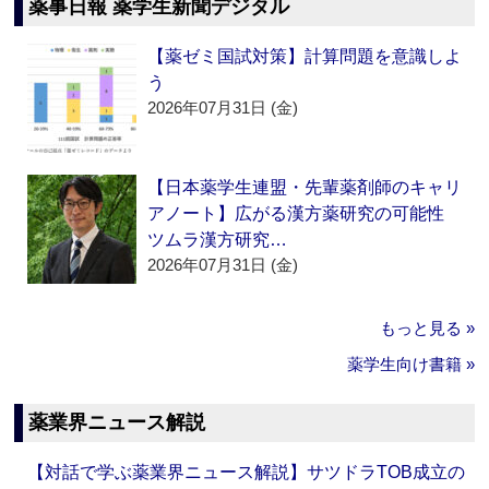
薬事日報 薬学生新聞デジタル
【薬ゼミ国試対策】計算問題を意識しよ
う
2026年07月31日 (金)
【日本薬学生連盟・先輩薬剤師のキャリ
アノート】広がる漢方薬研究の可能性
ツムラ漢方研究…
2026年07月31日 (金)
もっと見る »
薬学生向け書籍 »
薬業界ニュース解説
【対話で学ぶ薬業界ニュース解説】サツドラTOB成立の