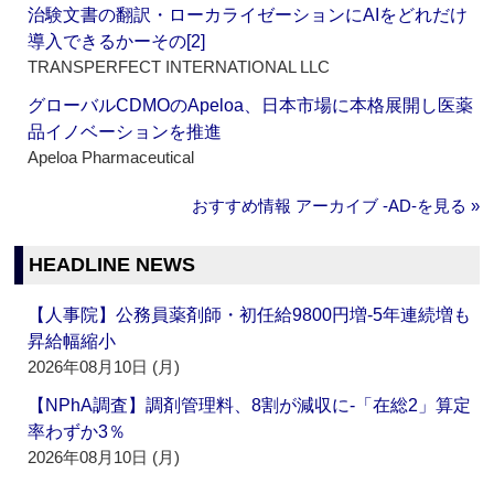
治験文書の翻訳・ローカライゼーションにAIをどれだけ
導入できるかーその[2]
TRANSPERFECT INTERNATIONAL LLC
グローバルCDMOのApeloa、日本市場に本格展開し医薬
品イノベーションを推進
Apeloa Pharmaceutical
おすすめ情報 アーカイブ ‐AD‐を見る »
HEADLINE NEWS
【人事院】公務員薬剤師・初任給9800円増‐5年連続増も
昇給幅縮小
2026年08月10日 (月)
【NPhA調査】調剤管理料、8割が減収に‐「在総2」算定
率わずか3％
2026年08月10日 (月)