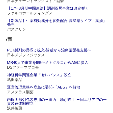
日本チェーンドラッグストア協会
【17年3月期中間連結】調剤薬局事業は改定響く
ファルコホールディングス
【新製品】生薬有効成分を多数配合‐高温感タイプ「薬湯」
発売
バスクリン
7面
PET製剤の品揃え拡充‐診断から治療薬開発支援へ
日本メジフィジックス
MR40人で事業を開始‐メトグルコからAGに参入
DSファーマプロモ
神経科学関連企業「セレバンス」設立
武田薬品
運営管理業務を鹿島に委託‐「ABS」を解散
アステラス製薬
内服固形剤包装専用の三田西工場が竣工‐三田エリアでの一
貫製造体制確立
沢井製薬