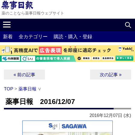
薬のことなら薬事日報ウェブサイト
新着
全カテゴリー
購読・購入・登録
« 前の記事
次の記事 »
TOP
>
薬事日報
∨
薬事日報 2016/12/07
2016年12月07日 (水)